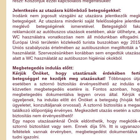
részt! Köszönjük ezzel kapcsolatos megértésüket!
Jelentkezés az utazásra különböző betegségekkel:
Irodánk nem jogosult vizsgálni az utazásra jelentkezők meg
betegségeit. Az utazásra mindenki saját felelősségére jelentke
meglévő betegségének ismeretével. Betegségből fak
reklamációt az autóbuszos utazások esetében, akár ülőhelyre, 
WC használatra vonatkozóan nem áll módunkban elfogadni.
Európai Unió területén közlekedő turista buszokban egy 201
Uniós szabályozás értelmében az autóbuszokon megtiltották 
használatát. Szervezésünkben korábban sem engedtük utazása
alatt a WC használatát az autóbuszon higiéniai okokból.
Megbetegedés indulás előtt:
Kérjük Önöket, hogy utastársaik érdekében fert
betegséggel ne kezdjék meg utazásukat!
Többnapos útja
esetében a sztornó biztosítás érvényesíthető az indulás el
közvetlen megbetegedés esetére is. Fontos azonban, hog
megbetegedés dokumentálva legyen orvos által. Kérjük e
ügyeljenek, ha indulás előtt éri Önöket a betegség (hívják fe
ügyeletet, konzultáljanak orvossal). A sztornó biztosítás a mega
találkozó időpontjáig érvényes. Megkezdett utazás esetén a szt
biztosítás nem érvényesíthető!
Egy napos utazásainknál Önök eldönthetik, hogy megkötik-
sztornó biztosítást vagy sem. Ennek díja 5%. Itt is ugyanaz
feltételek vannak érvényben, megbetegedést dokumentálva k
tudni igazolni.