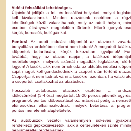
Vidéki felszállási lehetőségek:
Útjainknál jelöljük a fel- és leszállási helyeket, melyet foglalá
kell kiválasztaniuk. Minden utazásunk esetében a rögzít
lehetőségek közül választhatnak, mely az adott helyen, min
esetben útiránynak megfelelően történik. Eltérő igények es
kérjük, keressék, kollégáinkat.
Fontos!
Az adott indulási időponttól az utazások zavarta
bonyolítása érdekében eltérni nem tudunk! A megadott találko
időpontok betartására, kérjük fokozottan figyeljenek! Fon
továbbá, hogy az utazás napján, a találkozó időpontjá
mobiltelefonjuk, melynek számát megadták foglaláskor, elér
legyen! A késők, akik nem érnek oda az aktuális indulási időpon
saját maguk kell gondoskodniuk a csoport után történő utazás
Csoportjaink nem tudnak várni a későkre, azonban, ha valaki uto
a csoportot, csatlakozhat az utazáshoz.
Hosszabb autóbuszos utazások esetében a rendsze
időközönként (3-4 óra) megtartott 15-20 perces pihenők egyrés
programok pontos időbeosztásához, másrészt pedig a nemzetk
előírásokhoz alkalmazkodnak, melyek betartása a progra
pontos menetének alapfeltétele.
Az autóbuszok vezetői valamennyien sokéves gyakorlat
rendelkező gépkocsivezetők, akik a célterületeken szinte mindi
helyismerettel rendelkeznek.