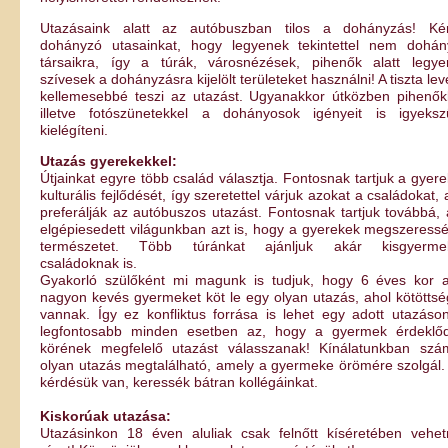
Utazásaink alatt az autóbuszban tilos a dohányzás! Kér
dohányzó utasainkat, hogy legyenek tekintettel nem dohán
társaikra, így a túrák, városnézések, pihenők alatt legye
szívesek a dohányzásra kijelölt területeket használni! A tiszta le
kellemesebbé teszi az utazást. Ugyanakkor útközben pihenők
illetve fotószünetekkel a dohányosok igényeit is igyeksz
kielégíteni.
Utazás gyerekekkel:
Útjainkat egyre több család választja. Fontosnak tartjuk a gyer
kulturális fejlődését, így szeretettel várjuk azokat a családokat, 
preferálják az autóbuszos utazást. Fontosnak tartjuk továbbá,
elgépiesedett világunkban azt is, hogy a gyerekek megszeress
természetet. Több túránkat ajánljuk akár kisgyerme
családoknak is.
Gyakorló szülőként mi magunk is tudjuk, hogy 6 éves kor al
nagyon kevés gyermeket köt le egy olyan utazás, ahol kötötts
vannak. Így ez konfliktus forrása is lehet egy adott utazáso
legfontosabb minden esetben az, hogy a gyermek érdeklőd
körének megfelelő utazást válasszanak! Kínálatunkban szá
olyan utazás megtalálható, amely a gyermeke örömére szolgál
kérdésük van, keressék bátran kollégáinkat.
Kiskorúak utazása:
Utazásinkon 18 éven aluliak csak felnőtt kíséretében vehet