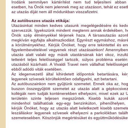
Irodánk semmilyen kártérítést nem tud teljesíteni abban
esetben, ha Önök nem jelennek meg az utazáson, tehát ez ese
az utazás díját nem áll módunkban visszafizetni.
Az autóbuszos utazás etikája:
Utazásinkat minden kedves utasunk megelégedésére és kedv
szervezzük. Igyekszünk mindent megtenni annak érdekében, h
Önök szép élményekkel térjenek haza. A társasutazás azon
megkíván egyfajta alkalmazkodást. Egyrészt egymáshoz, másr
a körülményekhez. Kérjük Önöket, hogy erre tekintettel és e
figyelembevételével vegyenek részt utazásainkon! Amennyibe
utazás alatt valaki egy másik utastársának kárt okoz, inzultá
tetteiért teljes felelősséggel tartozik, súlyos probléma eseté
utazásból kizárható. A Vivaldi Travel nem vállalhat felelőssége
ebből adódó viták esetében.
Az idegenvezető által kihirdetett időpontok betartására, kér
legyenek szívesek körültekintően odafigyelni, azt betartani.
Az autóbuszainkon nem gyűjtünk szemetet. Ennek oka az, hog
buszon összegyűjtött szemetet az utazás alatt a gépkocsive
kollégák nem tudják konténerekben elhelyezni, mivel ezek az 
területén szinte teljesen megszűntek. Kisebb kukák azon
mindenhol találhatóak egy-egy benzinkúton, pihenőhelyen, 
kérjük Önöket, hogy az utazás alatt keletkezett kisebb szemet
leszálláskor legyenek szívesek elhelyezni a parkolókban talál
szemetesekben. Köszönjük megértésüket és együttműködésüket