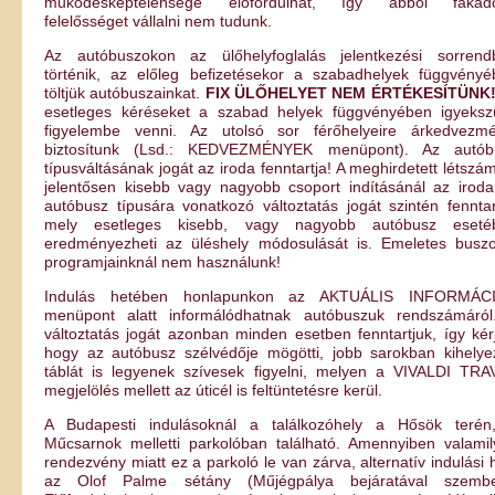
működésképtelensége előfordulhat, így abból fakad
felelősséget vállalni nem tudunk.
Az autóbuszokon az ülőhelyfoglalás jelentkezési sorrend
történik, az előleg befizetésekor a szabadhelyek függvényé
töltjük autóbuszainkat.
FIX ÜLŐHELYET NEM ÉRTÉKESÍTÜNK
esetleges kéréseket a szabad helyek függvényében igyeksz
figyelembe venni. Az utolsó sor férőhelyeire árkedvezmé
biztosítunk (Lsd.: KEDVEZMÉNYEK menüpont). Az autób
típusváltásának jogát az iroda fenntartja! A meghirdetett létszá
jelentősen kisebb vagy nagyobb csoport indításánál az irod
autóbusz típusára vonatkozó változtatás jogát szintén fenntar
mely esetleges kisebb, vagy nagyobb autóbusz eseté
eredményezheti az üléshely módosulását is. Emeletes buszo
programjainknál nem használunk!
Indulás hetében honlapunkon az AKTUÁLIS INFORMÁC
menüpont alatt informálódhatnak autóbuszuk rendszámáról
változtatás jogát azonban minden esetben fenntartjuk, így kér
hogy az autóbusz szélvédője mögötti, jobb sarokban kihelye
táblát is legyenek szívesek figyelni, melyen a VIVALDI TRA
megjelölés mellett az úticél is feltüntetésre kerül.
A Budapesti indulásoknál a találkozóhely a Hősök terén
Műcsarnok melletti parkolóban található. Amennyiben valami
rendezvény miatt ez a parkoló le van zárva, alternatív indulási 
az Olof Palme sétány (Műjégpálya bejáratával szembe