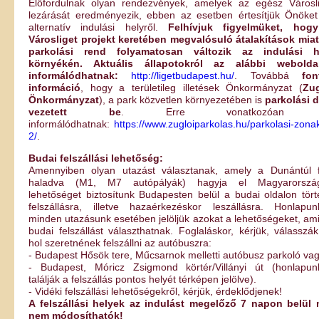
Előfordulnak olyan rendezvények, amelyek az egész Városli
lezárását eredményezik, ebben az esetben értesítjük Önöket
alternatív indulási helyről.
Felhívjuk figyelmüket, hog
Városliget projekt keretében megvalósuló átalakítások miat
parkolási rend folyamatosan változik az indulási h
környékén. Aktuális állapotokról az alábbi webolda
informálódhatnak:
http://ligetbudapest.hu/
. Továbbá
fon
információ
, hogy a területileg illetések Önkormányzat (
Zug
Önkormányzat
), a park közvetlen környezetében is
parkolási d
vezetett be
. Erre vonatkozóan i
informálódhatnak:
https://www.zugloiparkolas.hu/parkolasi-zona
2/
.
Budai felszállási lehetőség:
Amennyiben olyan utazást választanak, amely a Dunántúl f
haladva (M1, M7 autópályák) hagyja el Magyarország
lehetőséget biztosítunk Budapesten belül a budai oldalon tör
felszállásra, illetve hazaérkezéskor leszállásra. Honlapun
minden utazásunk esetében jelöljük azokat a lehetőségeket, am
budai felszállást választhatnak. Foglaláskor, kérjük, válasszák
hol szeretnének felszállni az autóbuszra:
- Budapest Hősök tere, Műcsarnok melletti autóbusz parkoló va
- Budapest, Móricz Zsigmond körtér/Villányi út (honlapun
találják a felszállás pontos helyét térképen jelölve).
- Vidéki felszállási lehetőségekről, kérjük, érdeklődjenek!
A felszállási helyek az indulást megelőző 7 napon belül 
nem módosíthatók!