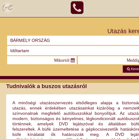
Utazás ker
Kere
Tudnivalók a buszos utazásról
A minőségi utazásszervezés elsődleges alapja a biztonsá
utazás, ennek érdekében utazásainkat kizárólag a nemzetk
színvonalnak megfelelő autóbuszokkal bonyolítjuk. Az utazá
modern, biztonságos és kényelmes, légkondicionált autóbuszo
történnek, amelyek DVD lejátszóval és általában büfé
felszereltek. A büfé üzemeltetése a gépkocsivezetők hatáskör
büfé kínálatát ők határozzák meg. A DVD leját