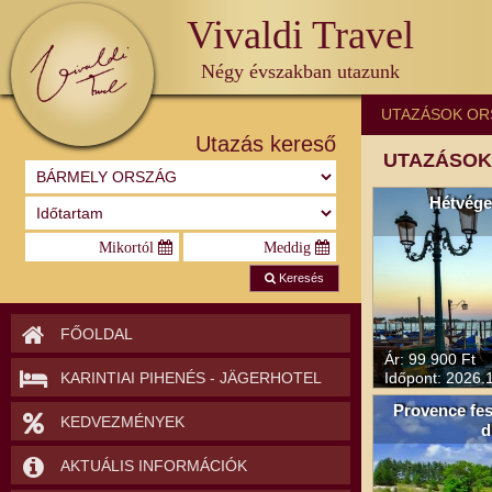
Vivaldi Travel
Négy évszakban utazunk
UTAZÁSOK OR
Utazás kereső
UTAZÁSOK 
Hétvége
Keresés
FŐOLDAL
Ár: 99 900 Ft
Időpont: 2026.1
KARINTIAI PIHENÉS - JÄGERHOTEL
Provence fest
KEDVEZMÉNYEK
d
AKTUÁLIS INFORMÁCIÓK