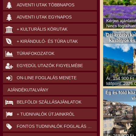
ADVENTI UTAK TÖBBNAPOS
ADVENTI UTAK EGYNAPOS
Kérjen ajánlato
Nincs foglalhat
+ KULTURÁLIS KÖRUTAK
Dél-erdélyi k
kastélyok és
+ KIRÁNDULÓ- ÉS TÚRA UTAK
TÚRAFOKOZATOK
EGYEDÜL UTAZÓK FIGYELMÉBE
ON-LINE FOGLALÁS MENETE
Ár: 154 900 Ft
Időpont: 2026.0
AJÁNDÉKUTALVÁNY
Ég és föld kö
v
BELFÖLDI SZÁLLÁSAJÁNLATOK
+ TUDNIVALÓK ÚTJAINKRÓL
FONTOS TUDNIVALÓK FOGLALÁS ELŐTT
Ár: 269 900 Ft