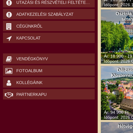
UTAZÁSI ÉS RÉSZVÉTELI FELTÉTELEK
Időpont: 2026.1
Osztrák
ADATKEZELÉSI SZABÁLYZAT
sétah
CÉGÜNKRŐL
KAPCSOLAT
Ár: 18 900 - 19
VENDÉGKÖNYV
Időpont: 2026.0
Dél-cse
FOTOALBUM
Klosterne
KOLLÉGÁINK
PARTNERKAPU
Ár: 94 900 Ft
Időpont: 2026.0
Hétvég