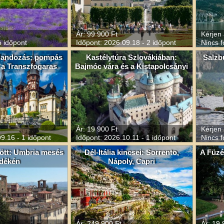
t
Ár: 99 900 Ft
Kérjen 
ó időpont
Időpont: 2026.09.18 - 2 időpont
Nincs f
alandozás: pompás
Kastélytúra Szlovákiában:
Salzb
 a Transzfogaras
Bajmóc vára és a Kistapolcsányi
kastély
Ár: 19 900 Ft
Kérjen 
9.16 - 1 időpont
Időpont: 2026.10.11 - 1 időpont
Nincs f
zött: Umbria mesés
Dél-Itália kincsei: Sorrento,
A Füzé
idékén
Nápoly, Capri
Ár: 249 900 Ft
Ár: 19 