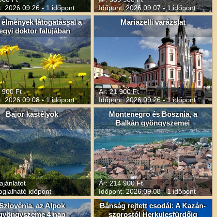
: 2026.09.26 - 1 időpont
Időpont: 2026.09.07 - 1 időpont
i élmények látogatással a
Mariazelli varázslat
egyi doktor falujában
 900 Ft
Ár: 21 900 Ft
: 2026.09.08 - 1 időpont
Időpont: 2026.09.26 - 1 időpont
Bajor kastélyok
Montenegro és Bosznia, a
Balkán gyöngyszemei
ajánlatot
Ár: 214 900 Ft
oglalható időpont
Időpont: 2026.09.08 - 1 időpont
Szlovénia, az Alpok
Bánság rejtett csodái: A Kazán-
gyöngyszeme 4 nap
szorostól Herkulesfürdőig