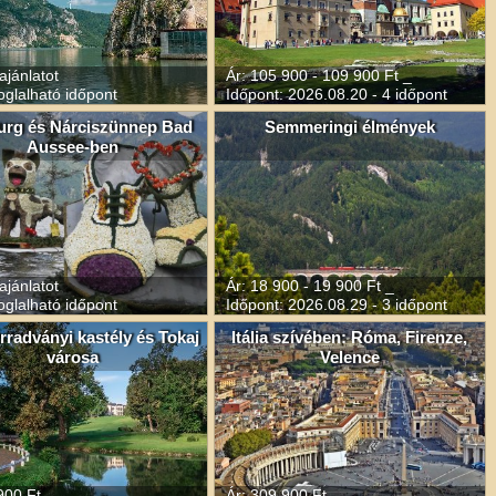
ajánlatot
Ár: 105 900 - 109 900 Ft _
oglalható időpont
Időpont: 2026.08.20 - 4 időpont
urg és Nárciszünnep Bad
Semmeringi élmények
Aussee-ben
ajánlatot
Ár: 18 900 - 19 900 Ft _
oglalható időpont
Időpont: 2026.08.29 - 3 időpont
rradványi kastély és Tokaj
Itália szívében: Róma, Firenze,
városa
Velence
900 Ft
Ár: 309 900 Ft