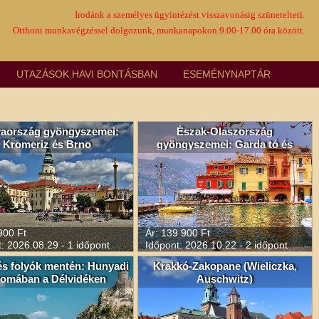
Irodánk a személyes ügyintézést visszavonásig szünetelteti.
Otthoni munkavégzéssel dolgozunk, munkanapokon 9.00-17.00 óra között.
UTAZÁSOK HAVI BONTÁSBAN
ESEMÉNYNAPTÁR
aország gyöngyszemei:
Észak-Olaszország
Kromeriz és Brno
gyöngyszemei: Garda tó és
Milánó
900 Ft
Ár: 139 900 Ft
: 2026.08.29 - 1 időpont
Időpont: 2026.10.22 - 2 időpont
és folyók mentén: Hunyadi
Krakkó-Zakopane (Wieliczka,
omában a Délvidéken
Auschwitz)