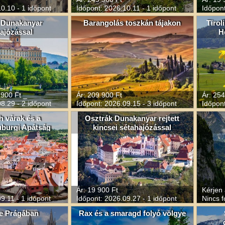
0.10 - 1 időpont
Időpont: 2026.10.11 - 1 időpont
Időpont
 Dunakanyar
Barangolás toszkán tájakon
Tirol
ajózással
H
 900 Ft _
Ár: 209 900 Ft
Ár: 254
8.29 - 2 időpont
Időpont: 2026.09.15 - 3 időpont
Időpont
h várak és a
Osztrák Dunakanyar rejtett
uburgi Apátság
kincsei sétahajózással
Ár: 19 900 Ft
Kérjen 
9.11 - 1 időpont
Időpont: 2026.09.27 - 1 időpont
Nincs f
e Prágában
Rax és a smaragd folyó völgye