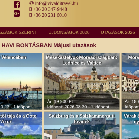
info@vivalditravel.hu
+36 20 347-9448
+36 20 231 6010
SZÁGOK SZERINT
ÚJDONSÁGOK 2026
UTAZÁSOK 2026
HAVI BONTÁSBAN Májusi utazások
 Velencében
Mesekastélyok Morvaországban:
Morv
Lednice és Valtice
Ár: 19 900 Ft
Ár: 18 
0.23 - 1 időpont
Időpont: 2026.08.30 - 1 időpont
Időpont
ői tája és a Cote
Salzburg és a Salzkammerguti
Várak 
'Azur
tóvidék
ny