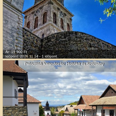
Ár: 19 900 Ft
Időpont: 2026.11.14 - 1 időpont
Palócföldi kalandozás: Hollókö és Szécsény