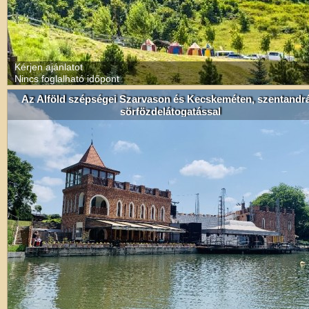
Kérjen ajánlatot
Nincs foglalható időpont
Az Alföld szépségei Szarvason és Kecskeméten, szentandr
sörfözdelátogatással