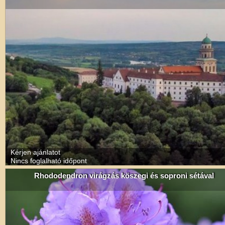
Kérjen ajánlatot
Nincs foglalható időpont
Rhododendron virágzás köszegi és soproni sétával