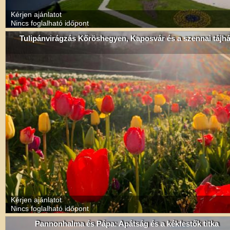
Kérjen ajánlatot
Nincs foglalható időpont
Tulipánvirágzás Kőröshegyen, Kaposvár és a szennai tájh
Kérjen ajánlatot
Nincs foglalható időpont
Pannonhalma és Pápa: Apátság és a kékfestők titka