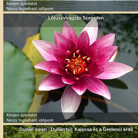
Kérjen ajánlatot
Nincs foglalható időpont
Lótuszvirágzás Szegeden
Kérjen ajánlatot
Nincs foglalható időpont
Dunán innen - Dunán túl: Kalocsa és a Gemenci erdő