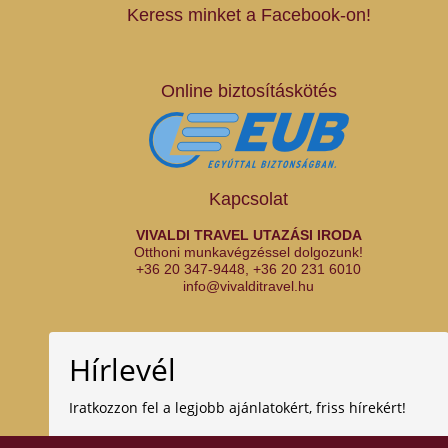
Keress minket a Facebook-on!
Online biztosításkötés
Kapcsolat
VIVALDI TRAVEL UTAZÁSI IRODA
Otthoni munkavégzéssel dolgozunk!
+36 20 347-9448
,
+36 20 231 6010
info@vivalditravel.hu
Hírlevél
Iratkozzon fel a legjobb ajánlatokért, friss hírekért!