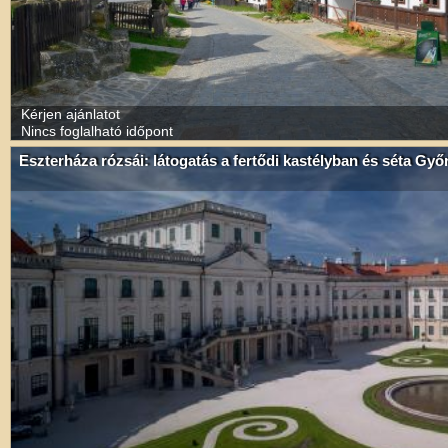
Kérjen ajánlatot
Nincs foglalható időpont
Eszterháza rózsái: látogatás a fertődi kastélyban és séta Győ