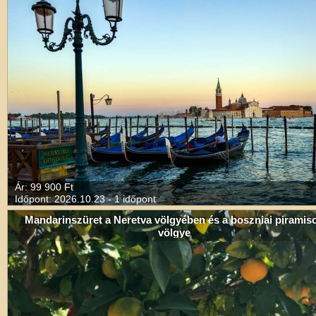
Ár: 99 900 Ft
Időpont: 2026.10.23 - 1 időpont
Mandarinszüret a Neretva völgyében és a boszniai piramis
völgye