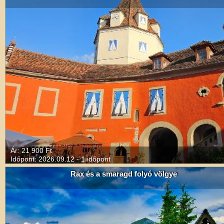
Ár: 21 900 Ft
Időpont: 2026.09.12 - 1 időpont
Rax és a smaragd folyó völgye