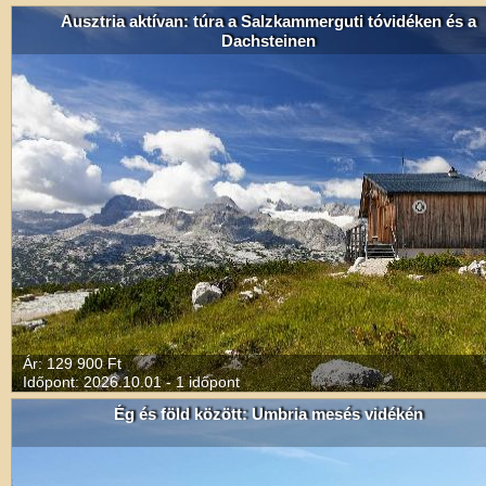
Ausztria aktívan: túra a Salzkammerguti tóvidéken és a
Dachsteinen
Ár: 129 900 Ft
Időpont: 2026.10.01 - 1 időpont
Ég és föld között: Umbria mesés vidékén