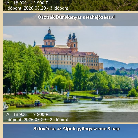
Ár: 18 900 - 19 900 Ft
Időpont: 2026.08.29 - 3 időpont
Osztrák Dunakanyar sétahajózással
Ár: 18 900 - 19 900 Ft
Időpont: 2026.08.29 - 2 időpont
Szlovénia, az Alpok gyöngyszeme 3 nap