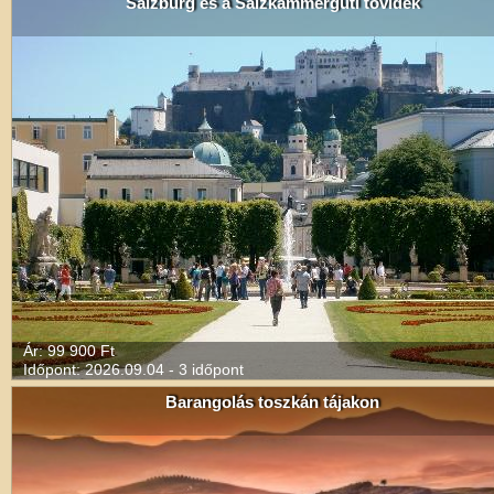
Salzburg és a Salzkammerguti tóvidék
Ár: 99 900 Ft
Időpont: 2026.09.04 - 3 időpont
Barangolás toszkán tájakon