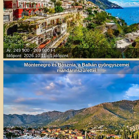
Ár: 249 900 - 269 900 Ft
Időpont: 2026.10.11 - 1 időpont
Montenegro és Bosznia, a Balkán gyöngyszemei
mandarinszürettel