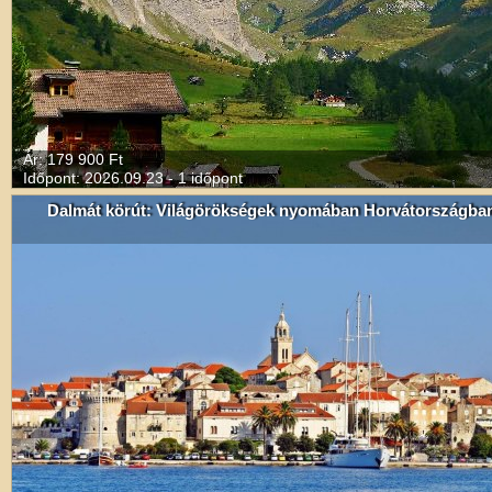
Ár: 179 900 Ft
Időpont: 2026.09.23 - 1 időpont
Dalmát körút: Világörökségek nyomában Horvátországba