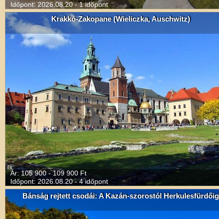
Időpont: 2026.08.20 - 1 időpont
Krakkó-Zakopane (Wieliczka, Auschwitz)
Ár: 105 900 - 109 900 Ft
Időpont: 2026.08.20 - 4 időpont
Bánság rejtett csodái: A Kazán-szorostól Herkulesfürdőig