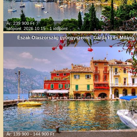
Ár: 239 900 Ft
Időpont: 2026.10.15 - 1 időpont
Észak-Olaszország gyöngyszemei: Garda tó és Milánó
Ár: 139 900 - 144 900 Ft