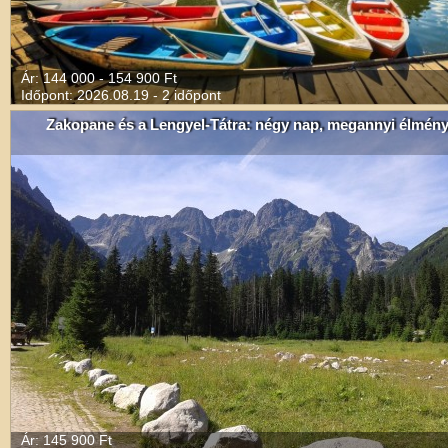
Ár: 144 000 - 154 900 Ft
Időpont: 2026.08.19 - 2 időpont
Zakopane és a Lengyel-Tátra: négy nap, megannyi élmén
Ár: 145 900 Ft