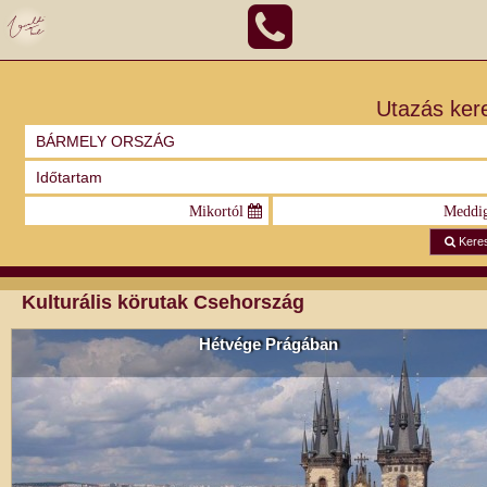
Utazás ker
Kere
Kulturális körutak Csehország
Hétvége Prágában