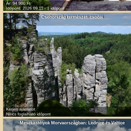
Ár: 94 900 Ft
Időpont: 2026.09.11 - 1 időpont
Csehország természeti csodái
Kérjen ajánlatot
Nincs foglalható időpont
Mesekastélyok Morvaországban: Lednice és Valtice