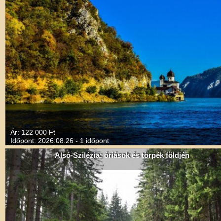
Ár: 122 000 Ft
Időpont: 2026.08.26 - 1 időpont
Alsó-Szilézia: óriások és törpék földjén