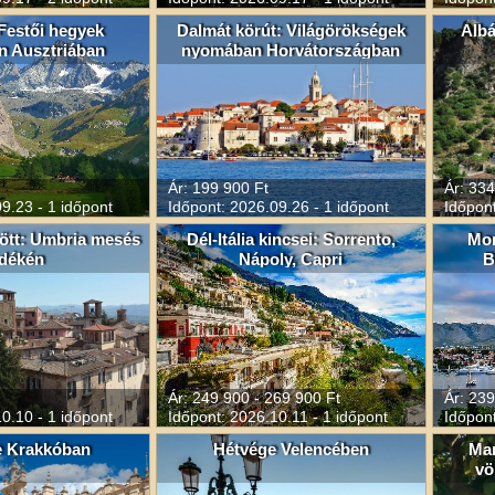
 Festői hegyek
Dalmát körút: Világörökségek
Albá
n Ausztriában
nyomában Horvátországban
Ár: 199 900 Ft
Ár: 334
9.23 - 1 időpont
Időpont: 2026.09.26 - 1 időpont
Időpont
zött: Umbria mesés
Dél-Itália kincsei: Sorrento,
Mon
idékén
Nápoly, Capri
B
Ár: 249 900 - 269 900 Ft
Ár: 239
0.10 - 1 időpont
Időpont: 2026.10.11 - 1 időpont
Időpont
e Krakkóban
Hétvége Velencében
Man
vö