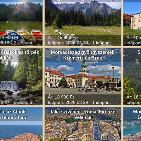
54 900 Ft
Ár: 145 900 Ft
Ár: 105
8.19 - 2 időpont
Időpont: 2026.08.20 - 1 időpont
Időpont
 óriások és törpék
Morvaország gyöngyszemei:
S
öldjén
Kromeriz és Brno
Ár: 18 900 Ft
Ár: 18 
8.27 - 1 időpont
Időpont: 2026.08.29 - 1 időpont
Időpont
ia, az Alpok
Itália szívében: Róma, Firenze,
Mon
szeme 3 nap
Velence
B