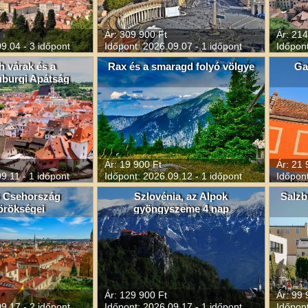
Ár: 309 900 Ft
Ár: 214
9.04 - 3 időpont
Időpont: 2026.09.07 - 1 időpont
Időpont
h várak és a
Rax és a smaragd folyó völgye
Ga
uburgi Apátság
Ár: 19 900 Ft
Ár: 21 
9.11 - 1 időpont
Időpont: 2026.09.12 - 1 időpont
Időpont
s Csehország
Szlovénia, az Alpok
Salzb
örökségei
gyöngyszeme 4 nap
Ár: 129 900 Ft
Ár: 99 
9.17 - 2 időpont
Időpont: 2026.09.17 - 1 időpont
Időpont