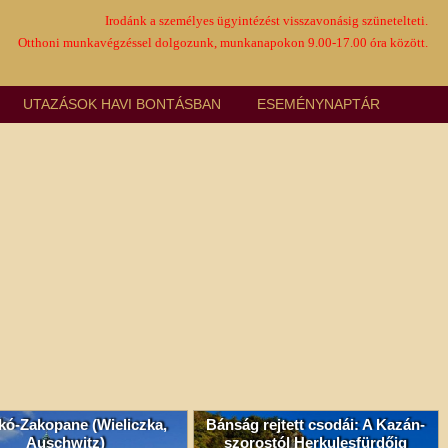
Irodánk a személyes ügyintézést visszavonásig szünetelteti.
Otthoni munkavégzéssel dolgozunk, munkanapokon 9.00-17.00 óra között.
UTAZÁSOK HAVI BONTÁSBAN
ESEMÉNYNAPTÁR
kó-Zakopane (Wieliczka,
Bánság rejtett csodái: A Kazán-
Auschwitz)
szorostól Herkulesfürdőig