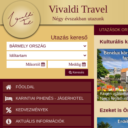
Vivaldi Travel
Négy évszakban utazunk
UTAZÁSOK OR
Utazás kereső
Kulturális 
Benelux körú
fa
Keresés
FŐOLDAL
Kérjen ajánlato
Nincs foglalhat
KARINTIAI PIHENÉS - JÄGERHOTEL
KEDVEZMÉNYEK
Ezeket is Ö
Erdél
AKTUÁLIS INFORMÁCIÓK