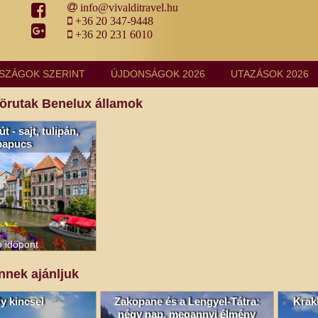
info@vivalditravel.hu
+36 20 347-9448
+36 20 231 6010
SZÁGOK SZERINT
ÚJDONSÁGOK 2026
UTAZÁSOK 2026
körutak Benelux államok
t - sajt, tulipán,
papucs
t
ó időpont
nnek ajánljuk
y kincsei
Zakopane és a Lengyel-Tátra:
Krak
négy nap, megannyi élmény