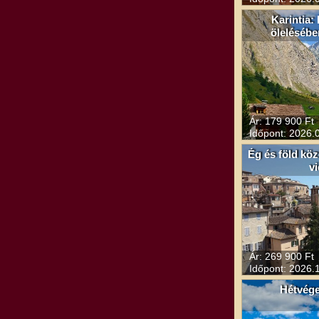
Karintia:
ölelésébe
Ár: 179 900 Ft
Időpont: 2026.0
Ég és föld kö
v
Ár: 269 900 Ft
Időpont: 2026.1
Hétvég