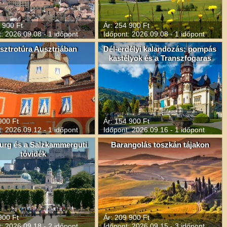
 900 Ft
Ár: 254 900 Ft
: 2026.09.08 - 1 időpont
Időpont: 2026.09.08 - 1 időpont
sztrotúra Ausztriában
Dél-erdélyi kalandozás: pompás
kastélyok és a Transzfogaras
900 Ft
Ár: 154 900 Ft
: 2026.09.12 - 1 időpont
Időpont: 2026.09.16 - 1 időpont
urg és a Salzkammerguti
Barangolás toszkán tájakon
tóvidék
900 Ft
Ár: 209 900 Ft
: 2026.09.18 - 2 időpont
Időpont: 2026.09.15 - 3 időpont