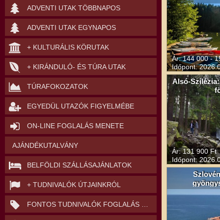
ADVENTI UTAK TÖBBNAPOS
ADVENTI UTAK EGYNAPOS
+ KULTURÁLIS KÖRUTAK
Ár: 144 000 - 1
+ KIRÁNDULÓ- ÉS TÚRA UTAK
Időpont: 2026.0
Alsó-Szilézia:
TÚRAFOKOZATOK
f
EGYEDÜL UTAZÓK FIGYELMÉBE
ON-LINE FOGLALÁS MENETE
AJÁNDÉKUTALVÁNY
Ár: 131 900 Ft
Időpont: 2026.0
BELFÖLDI SZÁLLÁSAJÁNLATOK
Szlovén
gyöngy
+ TUDNIVALÓK ÚTJAINKRÓL
FONTOS TUDNIVALÓK FOGLALÁS ELŐTT