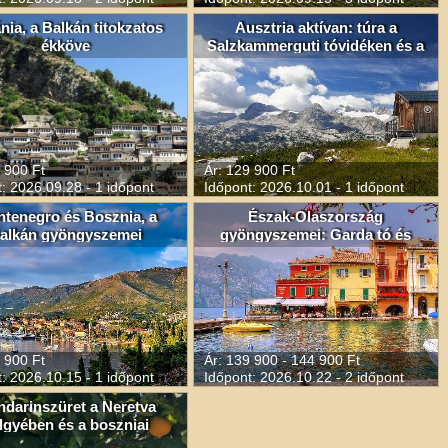
nia, a Balkán titokzatos
Ausztria aktívan: túra a
ékköve
Salzkammerguti tóvidéken és a
Dachsteinen
 900 Ft
Ár: 129 900 Ft
: 2026.09.28 - 1 időpont
Időpont: 2026.10.01 - 1 időpont
tenegro és Bosznia, a
Észak-Olaszország
alkán gyöngyszemei
gyöngyszemei: Garda tó és
mandarinszürettel
Milánó
 900 Ft
Ár: 139 900 - 144 900 Ft
: 2026.10.15 - 1 időpont
Időpont: 2026.10.22 - 2 időpont
darinszüret a Neretva
lgyében és a boszniai
piramisok völgye