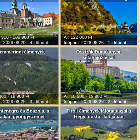
 900 - 109 900 Ft
Ár: 122 000 Ft
: 2026.08.20 - 4 időpont
Időpont: 2026.08.26 - 1 időpont
emmeringi élmények
Osztrák Dunakanyar
sétahajózással
900 - 19 900 Ft
Ár: 18 900 - 19 900 Ft
: 2026.08.29 - 3 időpont
Időpont: 2026.08.29 - 2 időpont
tenegro és Bosznia, a
Tiroli élmények látogatással a
alkán gyöngyszemei
Hegyi doktor falujában