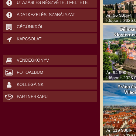
UTAZÁSI ÉS RÉSZVÉTELI FELTÉTELEK
ADATKEZELÉSI SZABÁLYZAT
Ár: 96 900 Ft
Időpont: 2026.0
CÉGÜNKRŐL
Dél-cse
Klosterne
KAPCSOLAT
VENDÉGKÖNYV
FOTOALBUM
Ár: 94 900 Ft
Időpont: 2026.0
KOLLÉGÁINK
Prága é
Világ
PARTNERKAPU
Ár: 119 900 Ft
Időpont: 2026.0