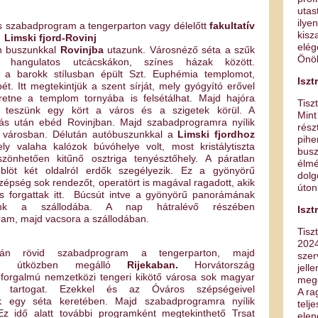
utas
ilye
 szabadprogram a tengerparton vagy délelőtt
fakultatív
kis
 Limski fjord-Rovinj
elég
n buszunkkal
Rovinjba
utazunk. Városnéző séta a szűk
Önök
n, hangulatos utcácskákon, színes házak között.
 a barokk stílusban épült Szt. Euphémia templomot,
Iszt
pét. Itt megtekintjük a szent sírját, mely gyógyító erővel
eretne a templom tornyába is felsétálhat. Majd hajóra
Tiszt
s teszünk egy kört a város és a szigetek körül. A
Mint
lás után ebéd Rovinjban. Majd szabadprogramra nyílik
rész
 városban. Délután autóbuszunkkal a
Limski fjordhoz
pihe
ly valaha kalózok búvóhelye volt, most kristálytiszta
busz
zönhetően kitűnő osztriga tenyésztőhely. A páratlan
élm
blöt két oldalról erdők szegélyezik. Ez a gyönyörű
dolg
zépség sok rendezőt, operatört is magával ragadott, akik
úton
 is forgattak itt. Búcsút intve a gyönyörű panorámának
zunk a szállodába. A nap hátralévő részében
Iszt
am, majd vacsora a szállodában.
Tiszt
202
tán rövid szabadprogram a tengerparton, majd
sze
lás, útközben megálló
Rijekaban.
Horvátország
jell
forgalmú nemzetközi tengeri kikötő városa sok magyar
mego
st tartogat. Ezekkel és az Óváros szépségeivel
A ra
k egy séta keretében. Majd szabadprogramra nyílik
tel
Ez idő alatt további programként megtekinthető Trsat
elen