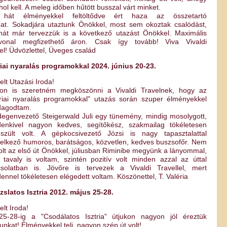
hol kell. A meleg időben hűtött busszal várt minket.
 hát élményekkel feltöltődve ért haza az összetartó
at. Sokadjára utaztunk Önökkel, most sem okoztak csalódást,
hát már tervezzük is a következő utazást Önökkel. Maximális
nvonal megfizethető áron. Csak így tovább! Viva Vivaldi
el! Üdvözlettel, Üveges család
riai nyaralás programokkal 2024. június 20-23.
telt Utazási Iroda!
ton is szeretném megköszönni a Vivaldi Travelnek, hogy az
triai nyaralás programokkal" utazás során szuper élményekkel
dagodtam.
degenvezető Steigerwald Juli egy tünemény, mindig mosolygott,
enkivel nagyon kedves, segítőkész, szakmailag tökéletesen
észült volt. A gépkocsivezető Józsi is nagy tapasztalattal
elkező humoros, barátságos, közvetlen, kedves buszsofőr. Nem
olt az első út Önökkel, júliusban Riminibe megyünk a lányommal,
 tavaly is voltam, szintén pozitív volt minden azzal az úttal
solatban is. Jövőre is tervezek a Vivaldi Travellel, mert
ennel tökéletesen elégedett voltam. Köszönettel, T. Valéria
zslatos Isztria 2012. május 25-28.
elt Iroda!
25-28-ig a "Csodálatos Isztria" útjukon nagyon jól éreztük
nkat! Élményekkel teli, nagyon szép út volt!