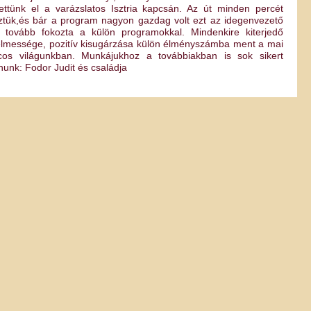
hettünk el a varázslatos Isztria kapcsán. Az út minden percét
ztük,és bár a program nagyon gazdag volt ezt az idegenvezető
tovább fokozta a külön programokkal. Mindenkire kiterjedő
elmessége, pozitív kisugárzása külön élményszámba ment a mai
cos világunkban. Munkájukhoz a továbbiakban is sok sikert
nunk: Fodor Judit és családja