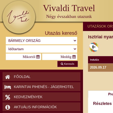
Vivaldi Travel
Négy évszakban utazunk
UTAZÁSOK OR
Utazás kereső
Isztriai ny
Indulás
Keresés
2026.09.17
FŐOLDAL
KARINTIAI PIHENÉS - JÄGERHOTEL
Pr
KEDVEZMÉNYEK
Részletes
AKTUÁLIS INFORMÁCIÓK