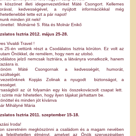
n köszönet illeti idegenvezetőnket Máté Csongort. Kellemes
orával, kedvességével, a nyújtott információkkal még
jthetetlenebbé tette ezt a pár napot!
nunk minden jót neki!
önettel: Molnárné S. Rita és Molnár Enikő
zslatos Isztria 2012. május 25-28.
es Vivaldi Travel !
s 25-én vettünk részt a Csodálatos Isztria körúton. Ez volt az
 utam Önökkel, de remélem, hogy nem az utolsó.
odálatos jelző nemcsak Isztriára, a látványra vonatkozik, hanem
tazásra is.
zönöm Máté Csongornak a kedvességét, humorát,
észültségét.
zvezetőnknek Kopjás Zolinak a nyugodt biztonságot, a
ességet.
rsaságból az út folyamán egy kis összekovácsolt csapat lett.
 szinte már hihetetlen, hogy ilyen tájakat járhattam be.
önöttel és minden jót kívánva
ár Mihályné Mária
zslatos Isztria 2011. szeptember 15-18.
azási Iroda!
ton szeretném megköszönni a családom és a magam nevében
 a felejthetetlen élményt, amelyet az Önök szervezésében