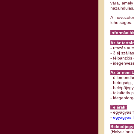
vára, amely
hazaindulás
A nevezetes
lehetséges.
Információk
Az ár tarta
- utazás aut
- 3 éj szállás
- félpanziós 
- idegenvez
Az ár nem t
- útlemondás
- betegség-,
- belépőjeg
- fakultatív
- idegenforg
Felárak:
- egyágyas f
-
egyágyas fe
Belépőjegye
(Helyszíne