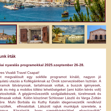
unk írták
riai nyaralás programokkal 2025.szeptember 26-28.
es Vivaldi Travel Csapat!
ét megvalósult egy sokféle programot kínáló, nagyon jó
ulatú utazás a Kollégáinknak az Önök szervezésében Isztrián. A
ramok látványosak, tartalmasak voltak, a buszok igényesek,
ták és még a mobilos töltési lehetőségeket (ami külön kérés volt)
iztosították. A gépjárművezetők szolgálatkészek, türelmesek és
lmasak voltak. Külön köszönet Schlosser László és Varga Zoltán
ére. Muhi Borbála és Kuthy Katalin idegenvezetők rendkívül
észültek, elhivatottak. Látszott rajtuk munkájuk szeretete, a
fizmus. Köszönjük, hogy személyiségükkel „elvarázsolták”