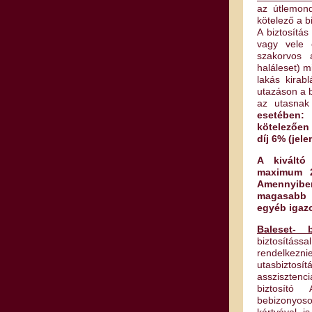
az útlemond
kötelező a b
A biztosítá
vagy vele e
szakorvos á
haláleset) m
lakás kirab
utazáson a b
az utasnak
esetében:
kötelezően 
díj 6% (jel
A kiváltó
maximum 2 
Amennyibe
magasabb l
egyéb igazo
Baleset- 
biztosításs
rendelkezni
utasbiztos
asszisztenc
biztosító
bebizonyos
kártyával 