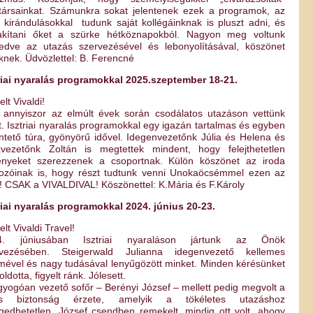
társainkat. Számunkra sokat jelentenek ezek a programok, az
n kirándulásokkal tudunk saját kollégáinknak is pluszt adni, és
zakítani őket a szürke hétköznapokból. Nagyon meg voltunk
edve az utazás szervezésével és lebonyolításával, köszönet
nek. Üdvözlettel: B. Ferencné
riai nyaralás programokkal 2025.szeptember 18-21.
elt Vivaldi!
 annyiszor az elmúlt évek során csodálatos utazáson vettünk
t. Isztriai nyaralás programokkal egy igazán tartalmas és egyben
ntető túra, gyönyörű idővel. Idegenvezetőnk Júlia és Helena és
vezetőnk Zoltán is megtettek mindent, hogy felejthetetlen
ényeket szerezzenek a csoportnak. Külön köszönet az iroda
ozóinak is, hogy részt tudtunk venni Unokaöcsémmel ezen az
! CSAK a VIVALDIVAL! Köszönettel: K.Mária és F.Károly
riai nyaralás programokkal 2024. június 20-23.
elt Vivaldi Travel!
4. júniusában Isztriai nyaraláson jártunk az Önök
rvezésében. Steigerwald Julianna idegenvezető kellemes
emével és nagy tudásával lenyűgözött minket. Minden kérésünket
ldotta, figyelt ránk. Jólesett.
gyogóan vezető sofőr – Berényi József – mellett pedig megvolt a
jes biztonság érzete, amelyik a tökéletes utazáshoz
gedhetetlen. József csendben remekelt, mindig ott volt, ahogy