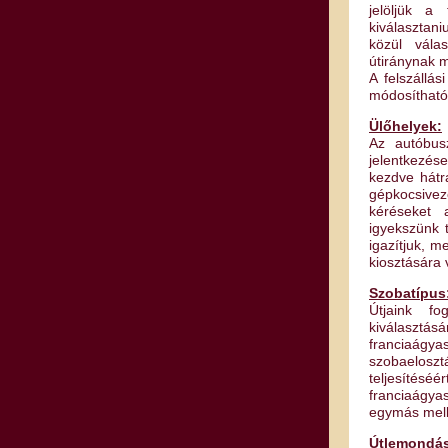
jelöljük a 
kiválasztan
közül vála
útiránynak m
A felszállá
módosíthat
Ülőhelyek:
Az autóbus
jelentkezése
kezdve hátr
gépkocsivez
kéréseket 
igyekszünk 
igazítjuk, m
kiosztására
Szobatípus
Útjaink fo
kiválasztás
franciaágya
szobaelos
teljesítésé
franciaágya
egymás mell
Útlemondási