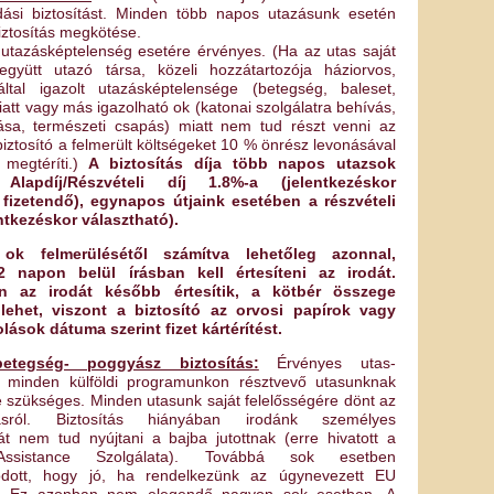
ási biztosítást. Minden több napos utazásunk esetén
iztosítás megkötése.
s utazásképtelenség esetére érvényes. (Ha az utas saját
gyütt utazó társa, közeli hozzátartozója háziorvos,
ltal igazolt utazásképtelensége (betegség, baleset,
iatt vagy más igazolható ok (katonai szolgálatra behívás,
lása, természeti csapás) miatt nem tud részt venni az
iztosító a felmerült költségeket 10 % önrész levonásával
 megtéríti.)
A biztosítás díja több napos utazsok
 Alapdíj/Részvételi díj 1.8%-a (jelentkezéskor
fizetendő), egynapos útjaink esetében a részvételi
entkezéskor választható).
 ok felmerülésétől számítva lehetőleg azonnal,
napon belül írásban kell értesíteni az irodát.
n az irodát később értesítik, a kötbér összege
ehet, viszont a biztosító az orvosi papírok vagy
lások dátuma szerint fizet kártérítést.
betegség- poggyász biztosítás:
Érvényes utas-
al minden külföldi programunkon résztvevő utasunknak
e szükséges. Minden utasunk saját felelősségére dönt az
ításról. Biztosítás hiányában irodánk személyes
iát nem tud nyújtani a bajba jutottnak (erre hivatott a
 Assistance Szolgálata). Továbbá sok esetben
odott, hogy jó, ha rendelkezünk az úgynevezett EU
is. Ez azonban nem elegendő nagyon sok esetben. A