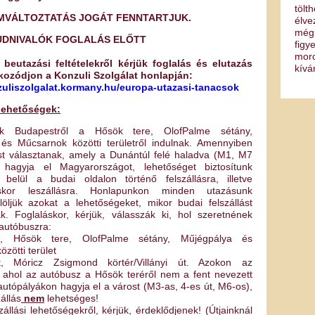
tölt
MVÁLTOZTATÁS JOGÁT FENNTARTJUK.
élve
még 
UDNIVALÓK FOGLALÁS ELŐTT
figy
mor
 beutazási feltételekről kérjük foglalás és elutazás
kívá
jékozódjon a Konzuli Szolgálat honlapján:
zuliszolgalat.kormany.hu/europa-utazasi-tanacsok
 lehetőségek:
nk Budapestről a Hősök tere, OlofPalme sétány,
és Műcsarnok közötti területről indulnak. Amennyiben
st választanak, amely a Dunántúl felé haladva (M1, M7
 hagyja el Magyarországot, lehetőséget biztosítunk
belül a budai oldalon történő felszállásra, illetve
skor leszállásra. Honlapunkon minden utazásunk
löljük azokat a lehetőségeket, mikor budai felszállást
ak. Foglaláskor, kérjük, válasszák ki, hol szeretnének
z autóbuszra:
t, Hősök tere, OlofPalme sétány, Műjégpálya és
zötti terület
, Móricz Zsigmond körtér/Villányi út. Azokon az
 ahol az autóbusz a Hősök teréről nem a fent nevezett
utópályákon hagyja el a várost (M3-as, 4-es út, M6-os),
állás
nem
lehetséges!
szállási lehetőségekről, kérjük, érdeklődjenek! (Útjainknál