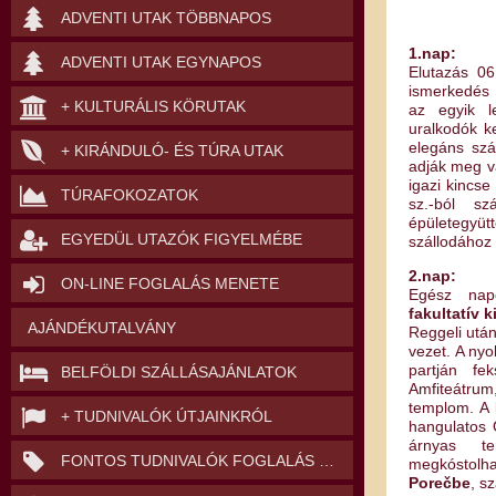
ADVENTI UTAK TÖBBNAPOS
1.nap:
ADVENTI UTAK EGYNAPOS
Elutazás 06
ismerkedé
+ KULTURÁLIS KÖRUTAK
az egyik l
uralkodók ke
elegáns szá
+ KIRÁNDULÓ- ÉS TÚRA UTAK
adják meg v
igazi kincse
TÚRAFOKOZATOK
sz.-ból sz
épületegyü
EGYEDÜL UTAZÓK FIGYELMÉBE
szállodához 
2.nap:
ON-LINE FOGLALÁS MENETE
Egész nap
fakultatív 
AJÁNDÉKUTALVÁNY
Reggeli után
vezet. A nyo
partján fe
BELFÖLDI SZÁLLÁSAJÁNLATOK
Amfiteátrum
templom. A 
+ TUDNIVALÓK ÚTJAINKRÓL
hangulatos 
árnyas te
FONTOS TUDNIVALÓK FOGLALÁS ELŐTT
megkóstolha
Porečbe
, s