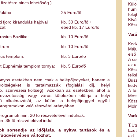
fizetésre nincs lehetőség.)
Külö
hum
Pulába:
25 Euro/fő
fele
Kívá
i fjord kirándulás hajóval
kb. 30 Euro/fő +
Kösz
zal:
ebéd kb. 17 Euro/fő
Vará
asius Bazilika:
kb. 10 Euro/fő
Kedv
átrum:
kb. 10 Euro/fő
Máju
első
tus templom:
kb. 3 Euro/fő
A cs
az u
nt Euphémia templom tornya:
kb. 5 Euro/fő
Kös
felk
onyos esetekben nem csak a belépőjegyeket, hanem a
Bus
költségeket is tartalmazzák (foglalási díj, helyi
kedv
ő, szervezési költség). Azokban az esetekben, ahol a
A tá
vezetesség vagy város kötelezően előírja a helyi
Most
tő alkalmazását, az külön, a belépőjeggyel együtt
Kösz
 programokon való részvétel arányában.
Moln
 programok min. 20 fő részvételével indulnak.
Vará
n. 35 fő részvételével indul.
T.Ut
k sorrendje az időjárás, a nyitva tartások és a
Ezú
 függvényében változhat.
azt