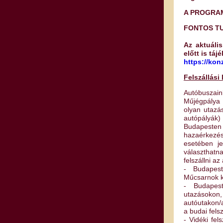
A PROGRA
FONTOS T
Az aktuális
előtt is tá
https://kon
Felszállási
Autóbuszai
Műjégpálya 
olyan utazá
autópályák)
Budapesten 
hazaérkezé
esetében je
választhatn
felszállni a
- Budapes
Műcsarnok kö
- Budapest
utazásokon,
autóutakon/a
a budai felsz
- Vidéki fel