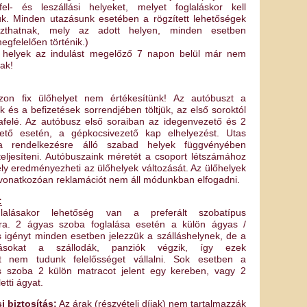
fel- és leszállási helyeket, melyet foglaláskor kell
iuk. Minden utazásunk esetében a rögzített lehetőségek
szthatnak, mely az adott helyen, minden esetben
egfelelően történik.)
si helyek az indulást megelőző 7 napon belül már nem
óak!
zon fix ülőhelyet nem értékesítünk! Az autóbuszt a
k és a befizetések sorrendjében töltjük, az első soroktól
afelé. Az autóbusz első soraiban az idegenvezető és 2
ető esetén, a gépkocsivezető kap elhelyezést. Utas
a rendelkezésre álló szabad helyek függvényében
teljesíteni. Autóbuszaink méretét a csoport létszámához
ely eredményezheti az ülőhelyek változását. Az ülőhelyek
 vonatkozóan reklamációt nem áll módunkban elfogadni.
:
glalásakor lehetőség van a preferált szobatípus
ára. 2 ágyas szoba foglalása esetén a külön ágyas /
s igényt minden esetben jelezzük a szálláshelynek, de a
ztásokat a szállodák, panziók végzik, így ezek
ért nem tudunk felelősséget vállalni. Sok esetben a
s szoba 2 külön matracot jelent egy kereben, vagy 2
etti ágyat.
 biztosítás:
Az árak (részvételi díjak) nem tartalmazzák