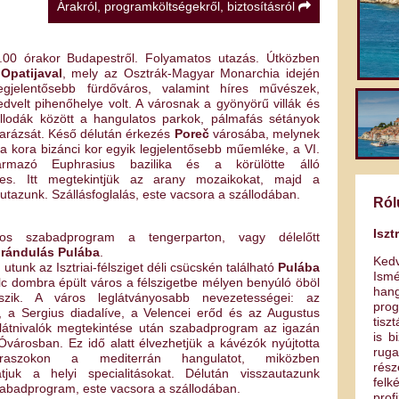
Árakról, programköltségekről, biztosításról
.00 órakor Budapestről. Folyamatos utazás. Útközben
s
Opatijaval
, mely az Osztrák-Magyar Monarchia idején
egjelentősebb fürdőváros, valamint híres művészek,
dvelt pihenőhelye volt. A városnak a gyönyörű villák és
llodák között a hangulatos parkok, pálmafás sétányok
arázsát. Késő délután érkezés
Poreč
városába, melynek
 a kora bizánci kor egyik legjelentősebb műemléke, a VI.
ármazó Euphrasius bazilika és a körülötte álló
ttes. Itt megtekintjük az arany mozaikokat, majd a
utazunk. Szállásfoglalás, este vacsora a szállodában.
Ról
Iszt
os szabadprogram a tengerparton, vagy délelőtt
kirándulás
Pulába
.
Kedv
 utunk az Isztriai-félsziget déli csücskén található
Pulába
Ism
lc dombra épült város a félszigetbe mélyen benyúló öböl
hang
kszik. A város leglátványosabb nevezetességei: az
prog
, a Sergius diadalíve, a Velencei erőd és az Augustus
tisz
látnivalók megtekintése után szabadprogram az igazán
is b
Óvárosban. Ez idő alatt élvezhetjük a kávézók nyújtotta
ruga
raszokon a mediterrán hangulatot, miközben
rész
tjuk a helyi specialitásokat. Délután visszautazunk
felk
zabadprogram, este vacsora a szállodában.
pro