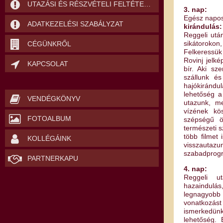
UTAZÁSI ÉS RÉSZVÉTELI FELTÉTELEK
3. nap:
Egész napos
ADATKEZELÉSI SZABÁLYZAT
kirándulás:
Reggeli utá
sikátoroko
CÉGÜNKRŐL
Felkeressük
Rovinj jelké
KAPCSOLAT
bír. Aki sz
szállunk é
hajókirándu
lehetőség a
VENDÉGKÖNYV
utazunk, me
vízének kös
FOTOALBUM
szépségű ö
természeti s
több filmet
KOLLÉGÁINK
visszauta
szabadprogr
PARTNERKAPU
4. nap:
Reggeli u
hazaindu
legnagyobb 
vonatkozá
ismerkedün
lehetőség. 