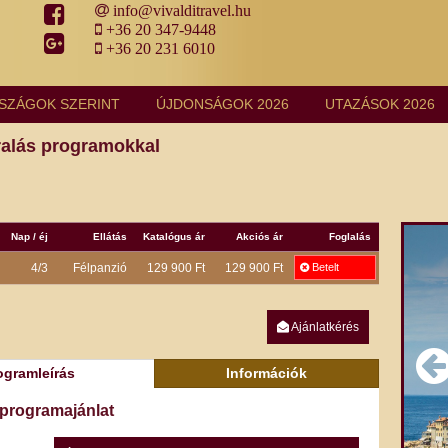
info@vivalditravel.hu
+36 20 347-9448
+36 20 231 6010
SZÁGOK SZERINT
ÚJDONSÁGOK 2026
UTAZÁSOK 2026
aralás programokkal
Nap / éj
Ellátás
Katalógus ár
Akciós ár
Foglalás
4/3
Félpanzió
129 900 Ft
129 900 Ft
Betelt
Ajánlatkérés
ogramleírás
Információk
 programajánlat