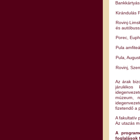
Bankkártyás 
Kirándulás 
Rovinj-Limsk
és autóbuss
Porec, Euphr
Pula amfite
Pula, Augus
Rovinj, Sze
Az árak biz
járulékos 
idegenvezet
múzeum, ne
idegenveze
fizetendő a
A fakultatív
Az utazás mi
A programo
foglalások