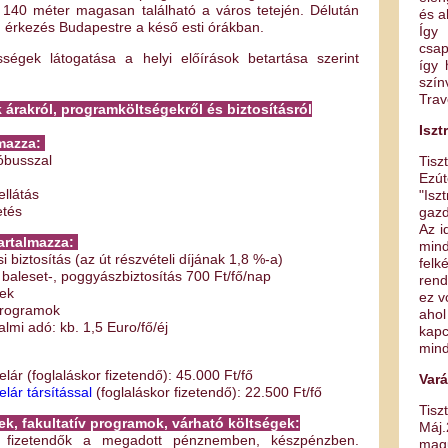
 140 méter magasan található a város tetején. Délután
és a
, érkezés Budapestre a késő esti órákban.
Így
csap
ségek látogatása a helyi előírások betartása szerint
így 
szí
Trav
 árakról, programköltségekről és biztosításról
Iszt
lmazza:
óbusszal
Tisz
Ezú
ellátás
"Isz
etés
gaz
Az i
artalmazza:
mind
i biztosítás (az út részvételi díjának 1,8 %-a)
felk
 baleset-, poggyászbiztosítás 700 Ft/fő/nap
rend
yek
ez v
 programok
ahol
almi adó: kb. 1,5 Euro/fő/éj
kapc
mind
elár (foglaláskor fizetendő): 45.000 Ft/fő
Vará
lár társítással
(foglaláskor fizetendő): 22.500 Ft/fő
Tiszt
k, fakultatív programok, várható költségek:
Máj.
n fizetendők a megadott pénznemben, készpénzben.
magu