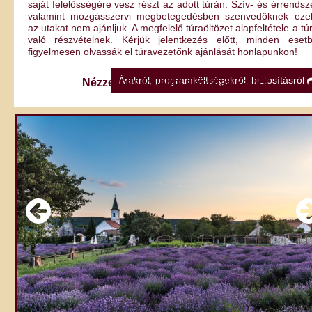
saját felelősségére vesz részt az adott túrán. Szív- és érrendsze
valamint mozgásszervi megbetegedésben szenvedőknek eze
az utakat nem ajánljuk. A megfelelő túraöltözet alapfeltétele a tú
való részvételnek. Kérjük jelentkezés előtt, minden eset
figyelmesen olvassák el túravezetőnk ajánlását honlapunkon!
Árakról, programköltségekről, biztosításról
Nézze meg további ajánlatainkat!