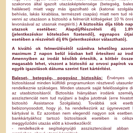
szakorvos által igazolt utazásképtelensége (betegség, bales
haláleset) miatt vagy más igazolható ok (katonai szolgála
behívás, lakás kirablása, természeti csapás) miatt nem tud ré
venni az utazáson a biztosító a felmerült költségeket 10 % önr
levonásával az utasnak megtéríti.)
A biztosítás díja több na
utazsok esetében: Alapdíj/Részvételi díj 1.8%
(jelentkezéskor kötelezően fizetendő), egynapos útja
esetében a részvételi díj 6% (jelentkezéskor választható).
A kiváltó ok felmerülésétől számítva lehetőleg azonn
maximum 2 napon belül írásban kell értesíteni az irod
Amennyiben az irodát később értesítik, a kötbér össz
magasabb lehet, viszont a biztosító az orvosi papírok v
egyéb igazolások dátuma szerint fizet kártérítést.
Baleset- betegség- poggyász biztosítás:
Érvényes uta
biztosítással minden külföldi programunkon résztvevő utasunk
rendelkeznie szükséges. Minden utasunk saját felelősségére d
az utasbiztosításról. Biztosítás hiányában irodánk személ
asszisztenciát nem tud nyújtani a bajba jutottnak (erre hivatot
biztosító Assistance Szolgálata). Továbbá sok eset
bebizonyosodott, hogy jó, ha rendelkezünk az úgynevezett
kártyával is. Ez azonban nem elegendő nagyon sok esetben
bankkártyákhoz tartozó biztosítások esetében is célsz
meggyőződni utazás előtt a következőkről:
- rendelkezik-e segítségnyújtó asszisztenciával abban