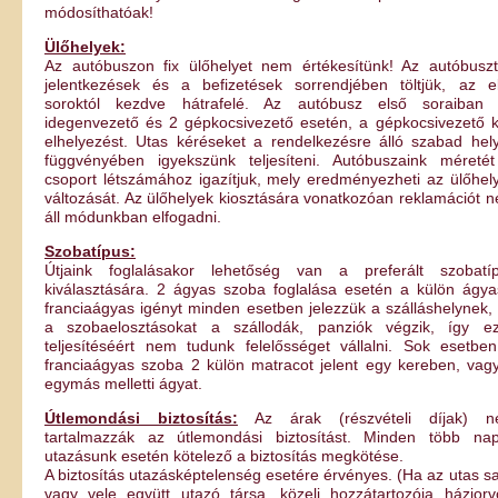
módosíthatóak!
Ülőhelyek:
Az autóbuszon fix ülőhelyet nem értékesítünk! Az autóbusz
jelentkezések és a befizetések sorrendjében töltjük, az e
soroktól kezdve hátrafelé. Az autóbusz első soraiban
idegenvezető és 2 gépkocsivezető esetén, a gépkocsivezető 
elhelyezést. Utas kéréseket a rendelkezésre álló szabad hel
függvényében igyekszünk teljesíteni. Autóbuszaink méreté
csoport létszámához igazítjuk, mely eredményezheti az ülőhel
változását. Az ülőhelyek kiosztására vonatkozóan reklamációt 
áll módunkban elfogadni.
Szobatípus:
Útjaink foglalásakor lehetőség van a preferált szobatí
kiválasztására. 2 ágyas szoba foglalása esetén a külön ágya
franciaágyas igényt minden esetben jelezzük a szálláshelynek,
a szobaelosztásokat a szállodák, panziók végzik, így e
teljesítéséért nem tudunk felelősséget vállalni. Sok esetbe
franciaágyas szoba 2 külön matracot jelent egy kereben, vag
egymás melletti ágyat.
Útlemondási biztosítás:
Az árak (részvételi díjak) n
tartalmazzák az útlemondási biztosítást. Minden több na
utazásunk esetén kötelező a biztosítás megkötése.
A biztosítás utazásképtelenség esetére érvényes. (Ha az utas sa
vagy vele együtt utazó társa, közeli hozzátartozója háziorv