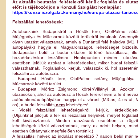
Az aktuális beutazási feltételekről kérjük foglalás és eluta
előtt is tájékozódjon a Konzuli Szolgálat honlapján:
https://konzuliszolgalat.kormany.hu/europa-utazasi-tanacs
Felszállási lehetőségek:
Autóbuszaink Budapestről a Hősök tere, OlofPalme sétá
Műjégpálya és Műcsarnok közötti területről indulnak. Amennyi
olyan utazást választanak, amely a Dunántúl felé haladva (M1,
autópályák) hagyja el Magyarországot, lehetőséget biztosít
Budapesten belül a budai oldalon történő felszállásra, ille
hazaérkezéskor leszállásra. Honlapunkon minden utazás
esetében jelöljük azokat a lehetőségeket, mikor budai felszáll
választhatnak. Foglaláskor, kérjük, válasszák ki, hol szeretné
felszállni az autóbuszra:
- Budapest, Hősök tere, OlofPalme sétány, Műjégpálya
Műcsarnok közötti terület
- Budapest, Móricz Zsigmond körtér/Villányi út. Azokon
utazásokon, ahol az autóbusz a Hősök teréről nem a fent nevez
autóutakon/autópályákon hagyja el a várost (M3-as, 4-es út, 
os), a budai felszállás
nem
lehetséges!
- Vidéki felszállási lehetőségekről, kérjük, érdeklődjen
(Útjainknál jelöljük a fel- és leszállási helyeket, melyet foglalás
kell kiválasztaniuk. Minden utazásunk esetében a rögzít
lehetőségek közül választhatnak, mely az adott helyen, min
esetben útiránynak megfelelően történik.)
A felszállási helyek az indulást megelőző 7 napon belül már 