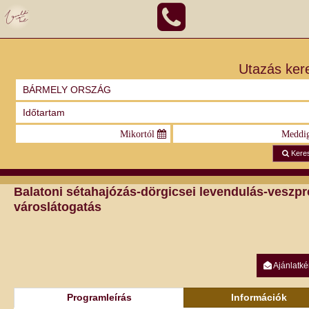
Utazás ker
Kere
Balatoni sétahajózás-dörgicsei levendulás-veszp
városlátogatás
Ajánlatké
Programleírás
Információk