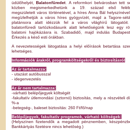
üdülőhelyét,
Balatonfüredet
. A reformkori belvárosban tett s
közben megismerkedhetünk a 19. század első feléb
megszületett város történetével, a híres Anna Bál helyszínével
megízlelhetjük a város híres gyógyvízét, majd a Tagore-sét
platánsora alatt idézzük fel a város világhírű látogatóit
balatonfüredi tartózkodásunk alatt lehetőségünk lesz egy rö
balatoni hajókázásra is. Szabadidő, majd indulás Budapest
Érkezés a késő esti órákban.
A nevezetességek látogatása a helyi előírások betartása szer
lehetséges.
Információk árakról, programköltségekről és biztosításról
Az ár tartalmazza:
- utazást autóbusszal
- idegenvezetés
Az ár nem tartalmazza:
-várható belépőjegyek költségét
-fakultatív útlemondási (sztornó) biztosítás, mely a részvételi dí
%-a
-betegség-, baleset biztosítás: 260 Ft/fő/nap
Belépőjegyek, fakultatív programok, várható költségek:
(Helyszínen fizetendők a megadott pénznemben, készpénzb
Bankkártyás fizetésre nincs lehetőség.)