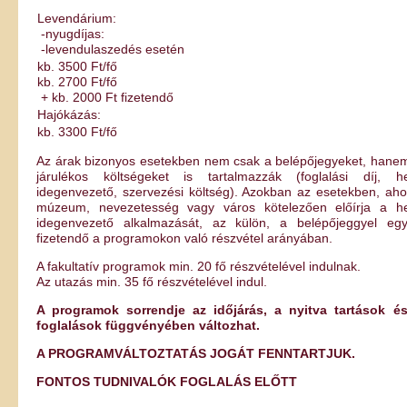
Levendárium:
-nyugdíjas:
-levendulaszedés esetén
kb. 3500 Ft/fő
kb. 2700 Ft/fő
+ kb. 2000 Ft fizetendő
Hajókázás:
kb. 3300 Ft/fő
Az árak bizonyos esetekben nem csak a belépőjegyeket, hane
járulékos költségeket is tartalmazzák (foglalási díj, he
idegenvezető, szervezési költség). Azokban az esetekben, aho
múzeum, nevezetesség vagy város kötelezően előírja a he
idegenvezető alkalmazását, az külön, a belépőjeggyel egy
fizetendő a programokon való részvétel arányában.
A fakultatív programok min. 20 fő részvételével indulnak.
Az utazás min. 35 fő részvételével indul.
A programok sorrendje az időjárás, a nyitva tartások é
foglalások függvényében változhat.
A PROGRAMVÁLTOZTATÁS JOGÁT FENNTARTJUK.
FONTOS TUDNIVALÓK FOGLALÁS ELŐTT