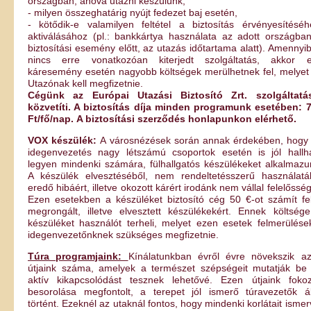
országban, ahová utazni készülünk,
- milyen összeghatárig nyújt fedezet baj esetén,
- kötődik-e valamilyen feltétel a biztosítás érvényesítéséh
aktiválásához (pl.: bankkártya használata az adott országba
biztosítási esemény előtt, az utazás időtartama alatt). Amennyi
nincs erre vonatkozóan kiterjedt szolgáltatás, akkor 
káresemény esetén nagyobb költségek merülhetnek fel, melyet
Utazónak kell megfizetnie.
Cégünk az Európai Utazási Biztosító Zrt. szolgáltatá
közvetíti. A biztosítás díja minden programunk esetében: 
Ft/fő/nap.
A biztosítási szerződés honlapunkon elérhető.
VOX készülék:
A városnézések során annak érdekében, hogy
idegenvezetés nagy létszámú csoportok esetén is jól hallh
legyen mindenki számára, fülhallgatós készülékeket alkalmazu
A készülék elvesztéséből, nem rendeltetésszerű használatá
eredő hibáért, illetve okozott kárért irodánk nem vállal felelősség
Ezen esetekben a készüléket biztosító cég 50 €-ot számít fe
megrongált, illetve elvesztett készülékekért. Ennek költség
készüléket használót terheli, melyet ezen esetek felmerülése
idegenvezetőnknek szükséges megfizetnie.
Túra programjaink:
Kínálatunkban évről évre növekszik a
útjaink száma, amelyek a természet szépségeit mutatják be
aktív kikapcsolódást tesznek lehetővé. Ezen útjaink fokoz
besorolása megfontolt, a terepet jól ismerő túravezetők ál
történt. Ezeknél az utaknál fontos, hogy mindenki korlátait ismer