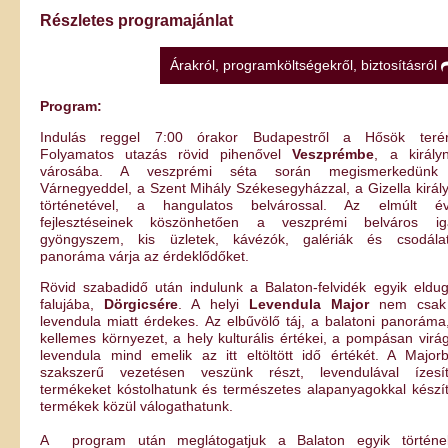
Részletes programajánlat
Árakról, programköltségekről, biztosításról
Program:
Indulás reggel 7:00 órakor Budapestről a Hősök terér
Folyamatos utazás rövid pihenővel
Veszprémbe
, a király
városába. A veszprémi séta során megismerkedünk
Várnegyeddel, a Szent Mihály Székesegyházzal, a Gizella királ
történetével, a hangulatos belvárossal. Az elmúlt é
fejlesztéseinek köszönhetően a veszprémi belváros ig
gyöngyszem, kis üzletek, kávézók, galériák és csodála
panoráma várja az érdeklődőket.
Rövid szabadidő után indulunk a Balaton-felvidék egyik eldug
falujába,
Dörgicsére
. A helyi
Levendula Major
nem csak
levendula miatt érdekes. Az elbűvölő táj, a balatoni panoráma
kellemes környezet, a hely kulturális értékei, a pompásan virá
levendula mind emelik az itt eltöltött idő értékét. A Major
szakszerű vezetésen veszünk részt, levendulával ízesít
termékeket kóstolhatunk és természetes alapanyagokkal készít
termékek közül válogathatunk.
A program után meglátogatjuk a Balaton egyik történe