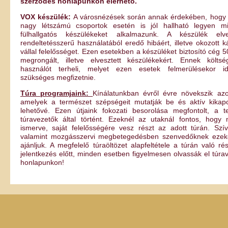
szerződés honlapunkon elérhető.
VOX készülék:
A városnézések során annak érdekében, hogy 
nagy létszámú csoportok esetén is jól hallható legyen m
fülhallgatós készülékeket alkalmazunk. A készülék elv
rendeltetésszerű használatából eredő hibáért, illetve okozott 
vállal felelősséget. Ezen esetekben a készüléket biztosító cég 50
megrongált, illetve elvesztett készülékekért. Ennek költs
használót terheli, melyet ezen esetek felmerülésekor i
szükséges megfizetnie.
Túra programjaink:
Kínálatunkban évről évre növekszik az
amelyek a természet szépségeit mutatják be és aktív kikap
lehetővé. Ezen útjaink fokozati besorolása megfontolt, a t
túravezetők által történt. Ezeknél az utaknál fontos, hogy m
ismerve, saját felelősségére vesz részt az adott túrán. Szív
valamint mozgásszervi megbetegedésben szenvedőknek ezek
ajánljuk. A megfelelő túraöltözet alapfeltétele a túrán való ré
jelentkezés előtt, minden esetben figyelmesen olvassák el túra
honlapunkon!