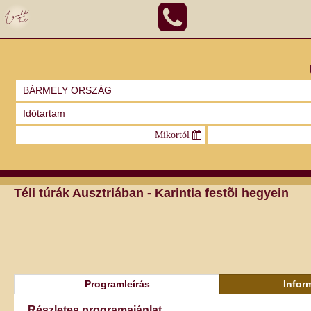
Téli túrák Ausztriában - Karintia festõi hegyein
Programleírás
Infor
Részletes programajánlat