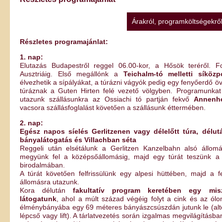
Árakról, programköltségekről
Részletes programajánlat:
1. nap:
Elutazás Budapestről reggel 06.00-kor, a Hősök teréről. F
Ausztriáig. Első megállónk a
Teichalm-tó melletti síközp
élvezhetik a sípályákat, a túrázni vágyók pedig egy fenyőerdő öv
túráznak a Guten Hirten felé vezető völgyben. Programunka
utazunk szállásunkra az Ossiachi tó partján fekvő
Annenh
vacsora szállásfoglalást követően a szállásunk éttermében.
2. nap:
Egész napos síelés Gerlitzenen vagy délelőtt túra, délut
bányalátogatás és Villachban séta
Reggeli után elsétálunk a Gerlitzen Kanzelbahn alsó állom
megyünk fel a középsőállomásig, majd egy túrát teszünk a
birodalmában.
A túrát követően felfrissülünk egy alpesi hüttében, majd a f
állomásra utazunk.
Kora délután
fakultatív program keretében egy mis
látogatunk
, ahol a múlt század végéig folyt a cink és az ólo
élménybányába egy 69 méteres bányászcsúszdán jutunk le (alte
lépcső vagy lift). A tárlatvezetés során izgalmas megvilágításba