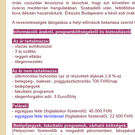
óriás csúszdán lecsúszva is távozhat, hogy ezt követően e
óváros mediterrán hangulatában. Szabadidő után, feltöltődv
kora délután hazaindulunk. Érkezés Budapestre a késő esti órá
A nevezetességek látogatása a helyi előírások betartása szerint
Információk árakról, programköltségekről és biztosításról
Az ár tartalmazza:
- utazás autóbusszal
- 3 éj szállás
- reggeli ellátás
- idegenvezetés
Az ár nem tartalmazza:
- útlemondási biztosítás (az út részvételi díjának 1,8 %-a)
- betegség-, baleset-, poggyászbiztosítás 700 Ft/fő/nap
- belépőjegyek
- fakultatív programok
- idegenforgalmi adó:
3 Euro/fő/éj
Felárak:
- egyágyas felár (foglaláskor fizetendő): 45.000 Ft/fő
-
egyágyas felár társítással
(foglaláskor fizetendő): 22.500 Ft/fő
Belépőjegyek, fakultatív programok, várható költségek:
(Helyszínen fizetendők a megadott pénznemben, készpénz