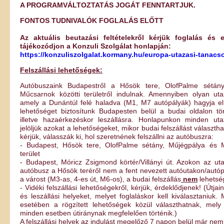
A PROGRAMVÁLTOZTATÁS JOGÁT FENNTARTJUK.
FONTOS TUDNIVALÓK FOGLALÁS ELŐTT
Az aktuális beutazási feltételekről kérjük foglalás és e
tájékozódjon a Konzuli Szolgálat honlapján:
https://konzuliszolgalat.kormany.hu/europa-utazasi-tanacs
Felszállási lehetőségek:
Autóbuszaink Budapestről a Hősök tere, OlofPalme sétán
Műcsarnok közötti területről indulnak. Amennyiben olyan uta
amely a Dunántúl felé haladva (M1, M7 autópályák) hagyja e
lehetőséget biztosítunk Budapesten belül a budai oldalon tört
illetve hazaérkezéskor leszállásra. Honlapunkon minden ut
jelöljük azokat a lehetőségeket, mikor budai felszállást választh
kérjük, válasszák ki, hol szeretnének felszállni az autóbuszra:
- Budapest, Hősök tere, OlofPalme sétány, Műjégpálya és M
terület
- Budapest, Móricz Zsigmond körtér/Villányi út. Azokon az ut
autóbusz a Hősök teréről nem a fent nevezett autóutakon/autóp
a várost (M3-as, 4-es út, M6-os), a budai felszállás
nem
lehetsé
- Vidéki felszállási lehetőségekről, kérjük, érdeklődjenek! (Útjaink
és leszállási helyeket, melyet foglaláskor kell kiválasztaniuk
esetében a rögzített lehetőségek közül választhatnak, mely
minden esetben útiránynak megfelelően történik.)
A felszállási helyek az indulást megelőző 7 napon belül már ne