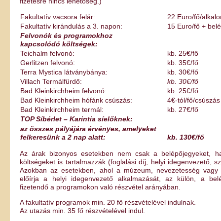
fizetésre nincs lehetőség.)
Fakultatív vacsora felár:
22 Euro/fő/alkal
Fakultatív kirándulás a 3. napon:
15 Euro/fő + bel
Felvonók és programokhoz
kapcsolódó költségek:
Teichalm felvonó:
kb. 25€/fő
Gerlitzen felvonó:
kb. 35€/fő
Terra Mystica látványbánya:
kb. 30€/fő
Villach Termálfürdő:
kb. 30€/fő
Bad Kleinkirchheim felvonó:
kb. 25€/fő
Bad Kleinkirchheim hófánk csúszás:
4€-tól/fő/csúszás
Bad Kleinkirchheim termál:
kb. 27€/fő
TOP Síbérlet – Karintia síelőknek:
az összes pályájára érvényes, amelyeket
felkeresünk a 2 nap alatt:
kb. 130€/fő
Az árak bizonyos esetekben nem csak a belépőjegyeket, h
költségeket is tartalmazzák (foglalási díj, helyi idegenvezető, s
Azokban az esetekben, ahol a múzeum, nevezetesség vagy 
előírja a helyi idegenvezető alkalmazását, az külön, a bel
fizetendő a programokon való részvétel arányában.
A fakultatív programok min. 20 fő részvételével indulnak.
Az utazás min. 35 fő részvételével indul.