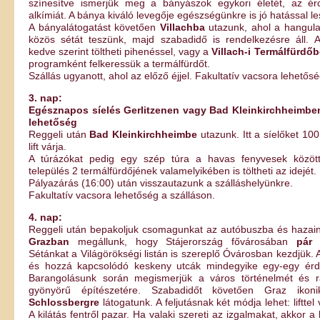
színesítve ismerjük meg a bányászok egykori életét, az ér
alkímiát. A bánya kiváló levegője egészségünkre is jó hatással le
A bányalátogatást követően
Villachba
utazunk, ahol a hangul
közös sétát teszünk, majd szabadidő is rendelkezésre áll. 
kedve szerint töltheti pihenéssel, vagy a
Villach-i Termálfürdő
programként felkeressük a termálfürdőt.
Szállás ugyanott, ahol az előző éjjel. Fakultatív vacsora lehetős
3. nap:
Egésznapos síelés Gerlitzenen vagy Bad Kleinkirchheimben,
lehetőség
Reggeli után
Bad Kleinkirchheimbe
utazunk. Itt a síelőket 10
lift várja.
A túrázókat pedig egy szép túra a havas fenyvesek között
település 2 termálfürdőjének valamelyikében is töltheti az idejét.
Pályazárás (16:00) után visszautazunk a szálláshelyünkre.
Fakultatív vacsora lehetőség a szálláson.
4. nap:
Reggeli után bepakoljuk csomagunkat az autóbuszba és hazai
Grazban
megállunk, hogy Stájerország fővárosában
pár 
Sétánkat a Világörökségi listán is szereplő Óvárosban kezdjük. 
és hozzá kapcsolódó keskeny utcák mindegyike egy-egy érd
Barangolásunk során megismerjük a város történelmét és r
gyönyörű építészetére. Szabadidőt követően Graz ikon
Schlossbergre
látogatunk. A feljutásnak két módja lehet: lifttel 
A kilátás fentről pazar. Ha valaki szereti az izgalmakat, akkor a