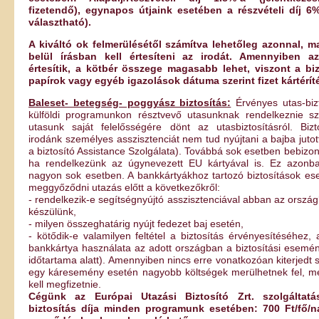
fizetendő), egynapos útjaink esetében a részvételi díj 6%
választható).
A kiváltó ok felmerülésétől számítva lehetőleg azonnal,
belül írásban kell értesíteni az irodát. Amennyiben a
értesítik, a kötbér összege magasabb lehet, viszont a biz
papírok vagy egyéb igazolások dátuma szerint fizet kártéríté
Baleset- betegség- poggyász biztosítás:
Érvényes utas-biz
külföldi programunkon résztvevő utasunknak rendelkeznie s
utasunk saját felelősségére dönt az utasbiztosításról. Biz
irodánk személyes asszisztenciát nem tud nyújtani a bajba jutott
a biztosító Assistance Szolgálata). Továbbá sok esetben bebizon
ha rendelkezünk az úgynevezett EU kártyával is. Ez azon
nagyon sok esetben. A bankkártyákhoz tartozó biztosítások ese
meggyőződni utazás előtt a következőkről:
- rendelkezik-e segítségnyújtó asszisztenciával abban az orszá
készülünk,
- milyen összeghatárig nyújt fedezet baj esetén,
- kötődik-e valamilyen feltétel a biztosítás érvényesítéséhez, a
bankkártya használata az adott országban a biztosítási esemén
időtartama alatt). Amennyiben nincs erre vonatkozóan kiterjedt s
egy káresemény esetén nagyobb költségek merülhetnek fel, m
kell megfizetnie.
Cégünk az Európai Utazási Biztosító Zrt. szolgáltatás
biztosítás díja minden programunk esetében: 700 Ft/fő/