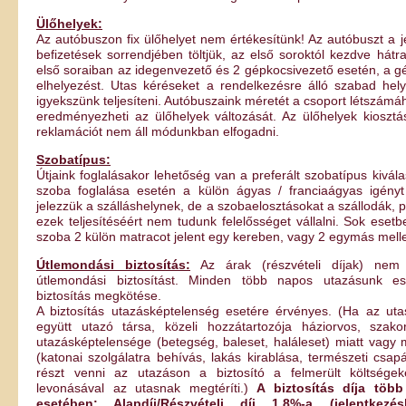
Ülőhelyek:
Az autóbuszon fix ülőhelyet nem értékesítünk! Az autóbuszt a 
befizetések sorrendjében töltjük, az első soroktól kezdve hátr
első soraiban az idegenvezető és 2 gépkocsivezető esetén, a g
elhelyezést. Utas kéréseket a rendelkezésre álló szabad he
igyekszünk teljesíteni. Autóbuszaink méretét a csoport létszámáh
eredményezheti az ülőhelyek változását. Az ülőhelyek kioszt
reklamációt nem áll módunkban elfogadni.
Szobatípus:
Útjaink foglalásakor lehetőség van a preferált szobatípus kivál
szoba foglalása esetén a külön ágyas / franciaágyas igény
jelezzük a szálláshelynek, de a szobaelosztásokat a szállodák, p
ezek teljesítéséért nem tudunk felelősséget vállalni. Sok eset
szoba 2 külön matracot jelent egy kereben, vagy 2 egymás melle
Útlemondási biztosítás:
Az árak (részvételi díjak) nem 
útlemondási biztosítást. Minden több napos utazásunk e
biztosítás megkötése.
A biztosítás utazásképtelenség esetére érvényes. (Ha az uta
együtt utazó társa, közeli hozzátartozója háziorvos, szakor
utazásképtelensége (betegség, baleset, haláleset) miatt vagy 
(katonai szolgálatra behívás, lakás kirablása, természeti csa
részt venni az utazáson a biztosító a felmerült költség
levonásával az utasnak megtéríti.)
A biztosítás díja töb
esetében: Alapdíj/Részvételi díj 1.8%-a (jelentkezé