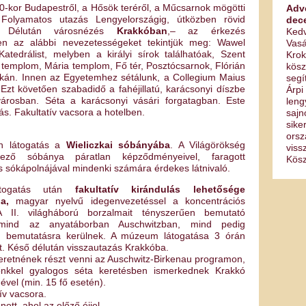
0-kor Budapestről, a Hősök teréről, a Műcsarnok mögötti
Adv
 Folyamatos utazás Lengyelországig, útközben rövid
dec
l. Délután városnézés
Krakkóban
,– az érkezés
Kedv
en az alábbi nevezetességeket tekintjük meg: Wawel
Vasá
tedrálist, melyben a királyi sírok találhatóak, Szent
Kro
 templom, Mária templom, Fő tér, Posztócsarnok, Flórián
kösz
kán. Innen az Egyetemhez sétálunk, a Collegium Maius
segí
Ezt követően szabadidő a fahéjillatú, karácsonyi díszbe
Árpi
lvárosban. Séta a karácsonyi vásári forgatagban. Este
len
lás. Fakultatív vacsora a hotelben.
sajn
sike
orsz
án látogatás a
Wieliczkai sóbányába
. A Világörökség
viss
ező sóbánya páratlan képződményeivel, faragott
Kösz
s sókápolnájával mindenki számára érdekes látnivaló.
átogatás után
fakultatív kirándulás lehetősége
ba,
magyar nyelvű idegenvezetéssel a koncentrációs
A II. világháború borzalmait tényszerűen bemutató
k mind az anyatáborban Auschwitzban, mind pedig
n bemutatásra kerülnek. A múzeum látogatása 3 órán
rt. Késő délután visszautazás Krakkóba.
eretnének részt venni az Auschwitz-Birkenau programon,
őnkkel gyalogos séta keretésben ismerkednek Krakkó
vel (min. 15 fő esetén).
tív vacsora.
ott, ahol az előző éjjel.