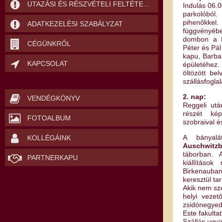
UTAZÁSI ÉS RÉSZVÉTELI FELTÉTELEK
Indulás 06.0
parkolóból.
pihenőkke
ADATKEZELÉSI SZABÁLYZAT
függvényéb
dombon a Ka
CÉGÜNKRŐL
Péter és Pál
kapu, Barba
KAPCSOLAT
épületéhez. 
öltözött be
szállásfogla
2. nap:
VENDÉGKÖNYV
Reggeli ut
részét kép
FOTOALBUM
szobraival é
A bányal
KOLLÉGÁINK
Auschwitz
táborban. 
PARTNERKAPU
kiállításo
Birkenauba
keresztül ta
Akik nem sz
helyi vezet
zsidónegyedé
Este fakulta
Szállás ugyan