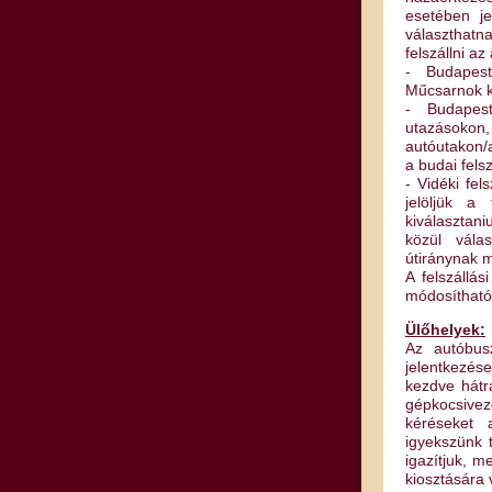
esetében je
választhatn
felszállni a
- Budapes
Műcsarnok kö
- Budapest
utazásokon,
autóutakon/a
a budai felsz
- Vidéki fel
jelöljük a 
kiválasztan
közül vála
útiránynak m
A felszállá
módosíthat
Ülőhelyek:
Az autóbus
jelentkezése
kezdve hátr
gépkocsivez
kéréseket 
igyekszünk 
igazítjuk, m
kiosztására