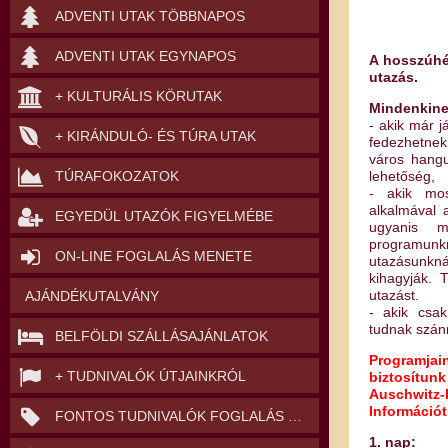
ADVENTI UTAK TÖBBNAPOS
ADVENTI UTAK EGYNAPOS
A hosszúhé
utazás.
+ KULTURÁLIS KÖRUTAK
Mindenkine
- akik már 
+ KIRÁNDULÓ- ÉS TÚRA UTAK
fedezhetnek
város hangu
lehetőség,
TÚRAFOKOZATOK
- akik mos
alkalmával 
EGYEDÜL UTAZÓK FIGYELMÉBE
ugyanis m
programunkn
ON-LINE FOGLALÁS MENETE
utazásunkná
kihagyják. 
utazást.
AJÁNDÉKUTALVÁNY
- akik csak
tudnak szánn
BELFÖLDI SZÁLLÁSAJÁNLATOK
Programjai
+ TUDNIVALÓK ÚTJAINKRÓL
biztosítu
Auschwitz
Információt
FONTOS TUDNIVALÓK FOGLALÁS ELŐTT
1. nap: