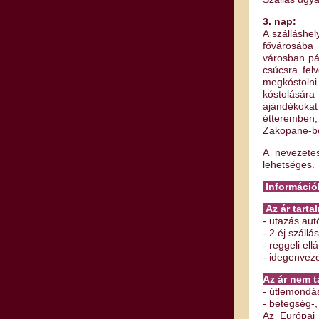
3. nap:
A szálláshe
fővárosába 
városban pár
csúcsra felv
megkóstoln
kóstolásár
ajándékokat
étteremben
Zakopane-bó
A nevezetes
lehetséges.
Információk
Az ár tarta
- utazás aut
- 2 éj szállás
- reggeli ell
- idegenvez
Az ár nem t
- útlemondás
- betegség-,
Az Európai 