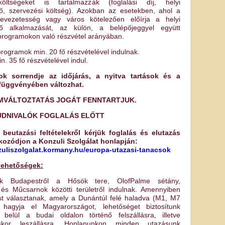
költségeket is tartalmazzák (foglalási díj, helyi
ő, szervezési költség). Azokban az esetekben, ahol a
vezetesség vagy város kötelezően előírja a helyi
tő alkalmazását, az külön, a belépőjeggyel együtt
 programokon való részvétel arányában.
 programok min. 20 fő részvételével indulnak.
n. 35 fő részvételével indul.
k sorrendje az időjárás, a nyitva tartások és a
 függvényében változhat.
MVÁLTOZTATÁS JOGÁT FENNTARTJUK.
UDNIVALÓK FOGLALÁS ELŐTT
 beutazási feltételekről kérjük foglalás és elutazás
jékozódjon a Konzuli Szolgálat honlapján:
zuliszolgalat.kormany.hu/europa-utazasi-tanacsok
 lehetőségek:
nk Budapestről a Hősök tere, OlofPalme sétány,
és Műcsarnok közötti területről indulnak. Amennyiben
st választanak, amely a Dunántúl felé haladva (M1, M7
 hagyja el Magyarországot, lehetőséget biztosítunk
belül a budai oldalon történő felszállásra, illetve
skor leszállásra. Honlapunkon minden utazásunk