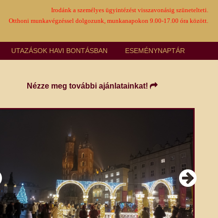
Irodánk a személyes ügyintézést visszavonásig szünetelteti.
Otthoni munkavégzéssel dolgozunk, munkanapokon 9.00-17.00 óra között.
UTAZÁSOK HAVI BONTÁSBAN
ESEMÉNYNAPTÁR
Nézze meg további ajánlatainkat!