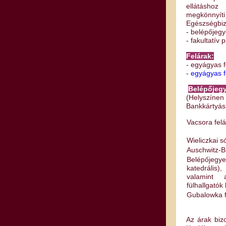
ellátáshoz
megkönnyí
Egészségbizt
- belépőjeg
- fakultatív
Felárak:
- egyágyas f
-
egyágyas fe
Belépőjegy
(Helyszíne
Bankkártyás 
Vacsora felá
Wieliczkai 
Auschwitz-B
Belépője
katedrális),
valamint
fülhallgatók
Gubalowka f
Az árak biz