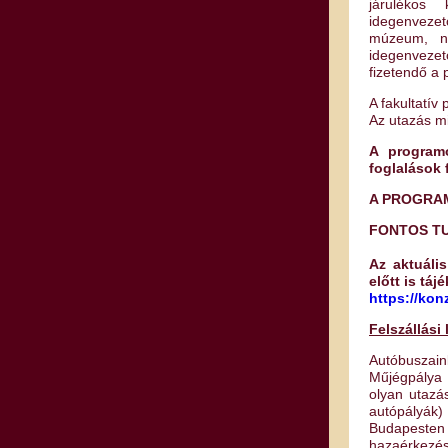
járulékos 
idegenvezet
múzeum, ne
idegenveze
fizetendő a
A fakultatív
Az utazás mi
A programo
foglalások
A PROGRA
FONTOS T
Az aktuális
előtt is tá
https://kon
Felszállási
Autóbuszai
Műjégpálya 
olyan utazá
autópályák)
Budapesten 
hazaérkezé