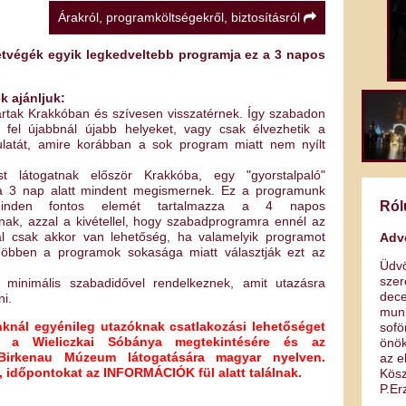
Árakról, programköltségekről, biztosításról
tvégék egyik legkedveltebb programja ez a 3 napos
k ajánljuk:
jártak Krakkóban és szívesen visszatérnek. Így szabadon
 fel újabbnál újabb helyeket, vagy csak élvezhetik a
latát, amire korábban a sok program miatt nem nyílt
t látogatnak először Krakkóba, egy "gyorstalpaló"
a 3 nap alatt mindent megismernek. Ez a programunk
Ról
inden fontos elemét tartalmazza a 4 napos
ak, azzal a kivétellel, hogy szabadprogramra ennél az
l csak akkor van lehetőség, ha valamelyik programot
Adv
Többen a programok sokasága miatt választják ezt az
Üdv
sze
 minimális szabadidővel rendelkeznek, amit utazásra
dece
i.
munk
nknál egyénileg utazóknak csatlakozási lehetőséget
sof
nk a Wieliczkai Sóbánya megtekintésére és az
önök
-Birkenau Múzeum látogatására magyar nyelven.
az e
, időpontokat az INFORMÁCIÓK fül alatt találnak.
Kös
P.Er