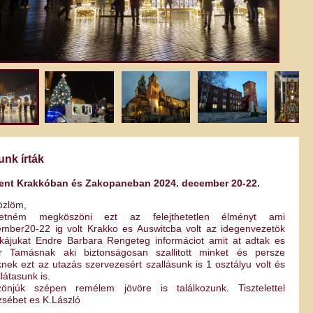
unk írták
ent Krakkóban és Zakopaneban 2024. december 20-22.
özlöm,
retném megköszöni ezt az felejthetetlen élményt ami
mber20-22 ig volt Krakko es Auswitcba volt az idegenvezetök
ájukat Endre Barbara Rengeteg informáciot amit at adtak es
ör Tamásnak aki biztonságosan szallitott minket és persze
nek ezt az utazás szervezesért szallásunk is 1 osztályu volt és
llátasunk is.
zönjúk szépen remélem jövöre is találkozunk. Tisztelettel
zsébet es K.László