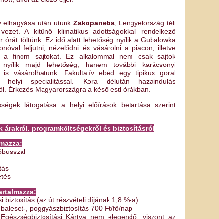
ly elhagyása után utunk
Zakopaneba
, Lengyelország téli
vezet. A kitűnő klimatikus adottságokkal rendelkező
 órát töltünk. Ez idő alatt lehetőség nyílik a Gubalowka
onóval feljutni, nézelődni és vásárolni a piacon, illetve
i a finom sajtokat. Ez alkalommal nem csak sajtok
a nyílik majd lehetőség, hanem további karácsonyi
 is vásárolhatunk. Fakultatív ebéd egy tipikus goral
, helyi specialitással. Kora délután hazaindulás
l. Érkezés Magyarországra a késő esti órákban.
ségek látogatása a helyi előírások betartása szerint
 árakról, programköltségekről és biztosításról
lmazza:
óbusszal
átás
etés
artalmazza:
i biztosítás (az út részvételi díjának 1,8 %-a)
 baleset-, poggyászbiztosítás 700 Ft/fő/nap
Egészségbiztosítási Kártya nem elegendő, viszont az