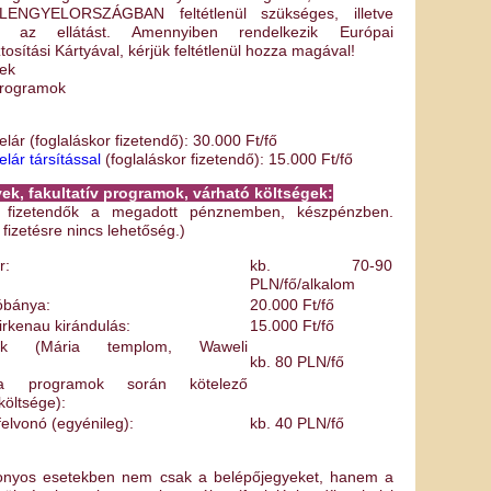
 LENGYELORSZÁGBAN feltétlenül szükséges, illetve
ti az ellátást. Amennyiben rendelkezik Európai
osítási Kártyával, kérjük feltétlenül hozza magával!
yek
 programok
elár (foglaláskor fizetendő): 30.000 Ft/fő
lár társítással
(foglaláskor fizetendő): 15.000 Ft/fő
ek, fakultatív programok, várható költségek:
n fizetendők a megadott pénznemben, készpénzben.
fizetésre nincs lehetőség.)
r:
kb. 70-90
PLN/fő/alkalom
sóbánya:
20.000 Ft/fő
irkenau kirándulás:
15.000 Ft/fő
gyek (Mária templom, Waweli
kb. 80 PLN/fő
 a programok során kötelező
 költsége):
elvonó (egyénileg):
kb. 40 PLN/fő
onyos esetekben nem csak a belépőjegyeket, hanem a