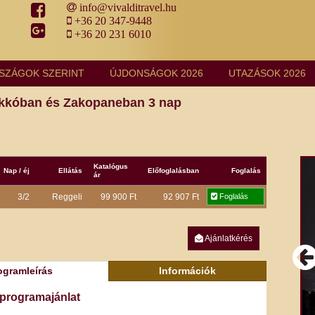
info@vivalditravel.hu
+36 20 347-9448
+36 20 231 6010
SZÁGOK SZERINT
ÚJDONSÁGOK 2026
UTAZÁSOK 2026
kkóban és Zakopaneban 3 nap
Katalógus
Nap / éj
Ellátás
Előfoglalásban
Foglalás
ár
3/2
Reggeli
99 900 Ft
92 907 Ft
Foglalás
Ajánlatkérés
ogramleírás
Információk
 programajánlat