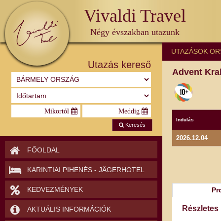
Vivaldi Travel
Négy évszakban utazunk
UTAZÁSOK OR
Utazás kereső
Advent Kra
Indulás
Keresés
2026.12.04
FŐOLDAL
KARINTIAI PIHENÉS - JÄGERHOTEL
KEDVEZMÉNYEK
Pr
Részletes
AKTUÁLIS INFORMÁCIÓK