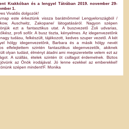
ent Krakkóban és a lengyel Tátrában 2019. november 29-
ember 1.
es Vivaldis dolgozók!
rnap este érkeztünk vissza barátnőmmel Lengyelországból /
kkow, Auschwitz, Zakopane/ látogatásáról. Nagyon szépen
önjük ezt a fantasztikus utat. A buszvezető Zoli udvarias,
tőkész, profi sofőr. A busz tiszta, kényelmes. Az idegenvezetőnk
 nagy tudásu, felkészült, tájékozott, kedves szuper vezető. A két
gyel hölgy idegenvezetőnk, Barbara és a másik hölgy nevét
os elfelejtettem szintén fantasztikus idegenvezetők, akiknek
rült olyan tudást, élményt átadni ami megszeretette velem ezt az
ágot. A szállás, ételek szintén öt csillagot érdemelnek. Biztos
zjövünk az Önök irodájával. Jó lenne ezekkel az emberekkel!
önünk szépen mindent!F. Monika