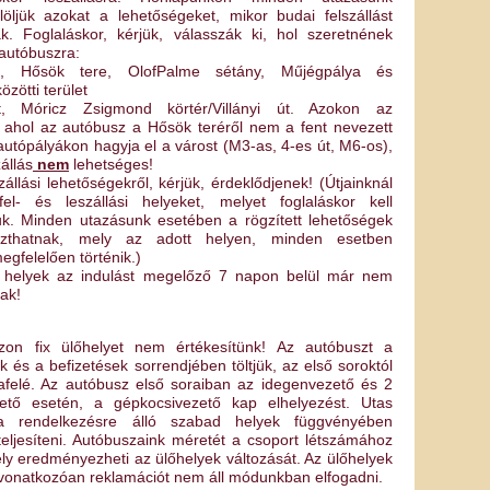
löljük azokat a lehetőségeket, mikor budai felszállást
ak. Foglaláskor, kérjük, válasszák ki, hol szeretnének
z autóbuszra:
t, Hősök tere, OlofPalme sétány, Műjégpálya és
zötti terület
, Móricz Zsigmond körtér/Villányi út. Azokon az
 ahol az autóbusz a Hősök teréről nem a fent nevezett
utópályákon hagyja el a várost (M3-as, 4-es út, M6-os),
állás
nem
lehetséges!
szállási lehetőségekről, kérjük, érdeklődjenek! (Útjainknál
fel- és leszállási helyeket, melyet foglaláskor kell
iuk. Minden utazásunk esetében a rögzített lehetőségek
szthatnak, mely az adott helyen, minden esetben
egfelelően történik.)
si helyek az indulást megelőző 7 napon belül már nem
óak!
zon fix ülőhelyet nem értékesítünk! Az autóbuszt a
k és a befizetések sorrendjében töltjük, az első soroktól
afelé. Az autóbusz első soraiban az idegenvezető és 2
ető esetén, a gépkocsivezető kap elhelyezést. Utas
a rendelkezésre álló szabad helyek függvényében
teljesíteni. Autóbuszaink méretét a csoport létszámához
ely eredményezheti az ülőhelyek változását. Az ülőhelyek
 vonatkozóan reklamációt nem áll módunkban elfogadni.