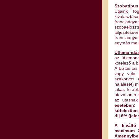
Szobatípus
Útjaink fo
kiválasztás
franciaágya
szobaelos
teljesítésé
franciaágya
egymás mell
Útlemondási
az útlemond
kötelező a b
A biztosítá
vagy vele e
szakorvos á
haláleset) m
lakás kirab
utazáson a b
az utasnak
esetében:
kötelezően 
díj 6% (jel
A kiváltó
maximum 2 
Amennyibe