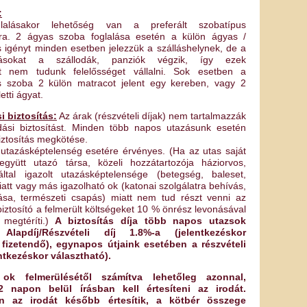
:
glalásakor lehetőség van a preferált szobatípus
ára. 2 ágyas szoba foglalása esetén a külön ágyas /
s igényt minden esetben jelezzük a szálláshelynek, de a
ztásokat a szállodák, panziók végzik, így ezek
ért nem tudunk felelősséget vállalni. Sok esetben a
s szoba 2 külön matracot jelent egy kereben, vagy 2
etti ágyat.
 biztosítás:
Az árak (részvételi díjak) nem tartalmazzák
ási biztosítást. Minden több napos utazásunk esetén
iztosítás megkötése.
s utazásképtelenség esetére érvényes. (Ha az utas saját
gyütt utazó társa, közeli hozzátartozója háziorvos,
ltal igazolt utazásképtelensége (betegség, baleset,
iatt vagy más igazolható ok (katonai szolgálatra behívás,
lása, természeti csapás) miatt nem tud részt venni az
iztosító a felmerült költségeket 10 % önrész levonásával
 megtéríti.)
A biztosítás díja több napos utazsok
 Alapdíj/Részvételi díj 1.8%-a (jelentkezéskor
fizetendő), egynapos útjaink esetében a részvételi
entkezéskor választható).
 ok felmerülésétől számítva lehetőleg azonnal,
napon belül írásban kell értesíteni az irodát.
n az irodát később értesítik, a kötbér összege