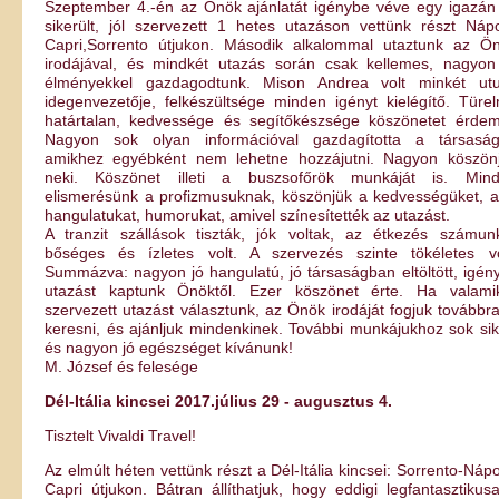
Szeptember 4.-én az Önök ajánlatát igénybe véve egy igazán 
sikerült, jól szervezett 1 hetes utazáson vettünk részt Nápo
Capri,Sorrento útjukon. Második alkalommal utaztunk az Ö
irodájával, és mindkét utazás során csak kellemes, nagyon
élményekkel gazdagodtunk. Mison Andrea volt minkét ut
idegenvezetője, felkészültsége minden igényt kielégítő. Türe
határtalan, kedvessége és segítőkészsége köszönetet érdem
Nagyon sok olyan információval gazdagította a társaság
amikhez egyébként nem lehetne hozzájutni. Nagyon köszön
neki. Köszönet illeti a buszsofőrök munkáját is. Min
elismerésünk a profizmusuknak, köszönjük a kedvességüket, a
hangulatukat, humorukat, amivel színesítették az utazást.
A tranzit szállások tiszták, jók voltak, az étkezés számun
bőséges és ízletes volt. A szervezés szinte tökéletes vo
Summázva: nagyon jó hangulatú, jó társaságban eltöltött, igén
utazást kaptunk Önöktől. Ezer köszönet érte. Ha valami
szervezett utazást választunk, az Önök irodáját fogjuk továbbra
keresni, és ajánljuk mindenkinek. További munkájukhoz sok sik
és nagyon jó egészséget kívánunk!
M. József és felesége
Dél-Itália kincsei 2017.július 29 - augusztus 4.
Tisztelt Vivaldi Travel!
Az elmúlt héten vettünk részt a Dél-Itália kincsei: Sorrento-Nápo
Capri útjukon. Bátran állíthatjuk, hogy eddigi legfantasztikus