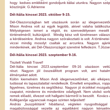
hogy kedves emlékként gondoljunk itáliai utunkra. Nagyon szé
köszönjük: G.Adrienne
Dél-Itália kincsei 2023. október 9-15.
Dél-Olaszországban tett utazásunk során az idegenvezető
Mison Andrea volt az egyik legjobb, akivel valaha találkoztu
Mélységesen ismeri a régiót, és szenvedélyesen mesél
történelméről, kultúrájáról. Mindig kész volt türelmesen válaszo
a kérdéseinkre. Andrea nagyon szórakoztató is volt. A történetei
viccei mindig mosolyt csaltak az arcunkra. Nagyon aján
mindenkinek, aki Dél-Olaszországot szeretné felfedezni. T.Józse
Dél-Itália kincsei 2023. szeptember 9-16.
Tisztelt Vivaldi Travel!
Dél-Itália kincsei 2023.szeptember 09-16 utazáson vett
részt. Nagyon jól összeállított program volt, ami hatal
élményeket adott.
Külön kiemelném Mison Andi idegenvezetőnket, aki elképes
tudással és tapasztalattal rendelkezik. Emellett empatikus, ropp
figyelmes, türelmes és segítőkész. Nagyon jó érzékkel mozgatt
csapatot, mindenre és mindenkire odafigyelt. Nem utolsó sor
remek előadó, élvezet volt hallgatni bármiről is beszélt. Kovács 
Kolléganője ugyancsak magas szinten teljesített!
András „buszpilótánk” hibátlanul, végtelen nyugodtsággal
magabiztossággal vezette az egyébként nagyon kényelm