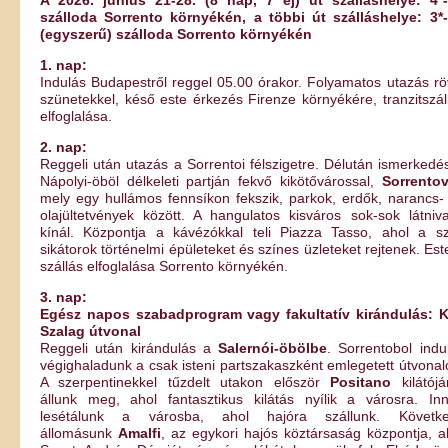
szálloda Sorrento környékén, a többi út szálláshelye: 3*
(egyszerű) szálloda Sorrento környékén
1. nap:
Indulás Budapestről reggel 05.00 órakor. Folyamatos utazás rö
szünetekkel, késő este érkezés Firenze környékére, tranzitszál
elfoglalása.
2. nap:
Reggeli után utazás a Sorrentoi félszigetre. Délután ismerkedé
Nápolyi-öböl délkeleti partján fekvő kikötővárossal,
Sorrentov
mely egy hullámos fennsíkon fekszik, parkok, erdők, narancs-
olajültetvények között. A hangulatos kisváros sok-sok látniva
kínál. Központja a kávézókkal teli Piazza Tasso, ahol a s
sikátorok történelmi épületeket és színes üzleteket rejtenek. Est
szállás elfoglalása Sorrento környékén.
3. nap:
Egész napos szabadprogram vagy fakultatív kirándulás: 
Szalag útvonal
Reggeli után kirándulás a
Salernói-öbölbe
. Sorrentobol indu
végighaladunk a csak isteni partszakaszként emlegetett útvonal
A szerpentinekkel tűzdelt utakon először
Positano
kilátójá
állunk meg, ahol fantasztikus kilátás nyílik a városra. In
lesétálunk a városba, ahol hajóra szállunk. Követk
állomásunk
Amalfi
, az egykori hajós köztársaság központja, a