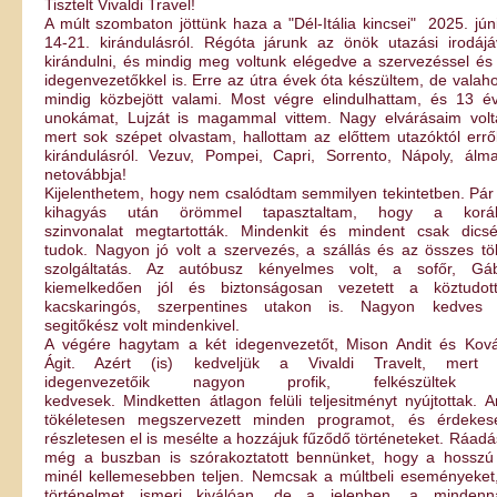
Tisztelt Vivaldi Travel!
A múlt szombaton jöttünk haza a "Dél-Itália kincsei" 2025. jún
14-21. kirándulásról. Régóta járunk az önök utazási irodájá
kirándulni, és mindig meg voltunk elégedve a szervezéssel és
idegenvezetőkkel is. Erre az útra évek óta készültem, de valah
mindig közbejött valami. Most végre elindulhattam, és 13 é
unokámat, Lujzát is magammal vittem. Nagy elvárásaim volt
mert sok szépet olvastam, hallottam az előttem utazóktól errő
kirándulásról. Vezuv, Pompei, Capri, Sorrento, Nápoly, álm
netovábbja!
Kijelenthetem, hogy nem csalódtam semmilyen tekintetben. Pár
kihagyás után örömmel tapasztaltam, hogy a koráb
szinvonalat megtartották. Mindenkit és mindent csak dicsé
tudok. Nagyon jó volt a szervezés, a szállás és az összes tö
szolgáltatás. Az autóbusz kényelmes volt, a sofőr, Gá
kiemelkedően jól és biztonságosan vezetett a köztudot
kacskaringós, szerpentines utakon is. Nagyon kedves
segitőkész volt mindenkivel.
A végére hagytam a két idegenvezetőt, Mison Andit és Kov
Ágit. Azért (is) kedveljük a Vivaldi Travelt, mert
idegenvezetőik nagyon profik, felkészültek 
kedvesek. Mindketten átlagon felüli teljesitményt nyújtottak. A
tökéletesen megszervezett minden programot, és érdekes
részletesen el is mesélte a hozzájuk fűződő történeteket. Ráadá
még a buszban is szórakoztatott bennünket, hogy a hosszú
minél kellemesebben teljen. Nemcsak a múltbeli eseményeket
történelmet ismeri kiválóan, de a jelenben, a mindenn