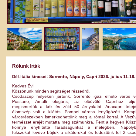
Rólunk írták
Dél-Itália kincsei: Sorrento, Nápoly, Capri 2026. július 11-18.
Kedves Évi!
Köszönünk minden segítséget részedről.
Csodaszép helyeken jártunk. Sorrentó igazi élhető város vo
Positano, Amalfi elegáns, az elbűvölő Caprihoz elju
megismertük a kék és zöld 50 árnyalatát. Anacapri tetejé
álomszép volt a kilátás. Pompei városa lenyűgözőtt. Kompl
városrészekben ismerkedhettünk meg a római korral. A Vezú
természet erejét mutatta meg számunkra. Fent a hegyen Krisz
könnye enyhítette fáradságunkat a melegben. Nápoly
fukszokat levéve bújtuk a sikátorokat és fedeztünk fel 2 cso