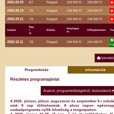
2026.09.05
8/7
Reggeli
269 900 Ft
269 900 Ft
2026.09.14
7/6
Reggeli
249 900 Ft
249 900 Ft
2026.09.21
7/6
Reggeli
249 900 Ft
249 900 Ft
Nap
Katalógus
Indulás
/
Ellátás
Előfoglalásban
Fo
ár
éj
2026.10.11
7/6
Reggeli
249 900 Ft
234 906 Ft
Fog
Ajánlatké
Programleírás
Információk
Részletes programajánlat
Árakról, programköltségekről, biztosításról
A 2026. júniusi, júliusi, augusztusi és szeptember 5-i indul
utak 8 nap időtartamúak. A plusz napon egésznap
szabadprogramra nyílik lehetőség a tengerparton.
A 2026. június 21-28. (8 nap, 7 éj) út szálláshelye: 4*