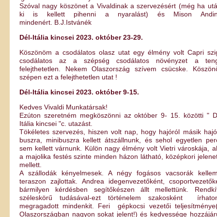
Szóval nagy köszönet a Vivaldinak a szervezésért (még ha ut
ki is kellett pihenni a nyaralást) és Mison Andin
mindenért. B.J.Istvánék
Dél-Itália kincsei 2023. október 23-29.
Köszönöm a csodálatos olasz utat egy élmény volt Capri szi
csodálatos az a szépség csodálatos növényzet a ten
felejthetetlen. Nekem Olaszország szívem csücske. Köszö
szépen ezt a felejthetetlen utat !
Dél-Itália kincsei 2023. október 9-15.
Kedves Vivaldi Munkatársak!
Ezúton szeretném megköszönni az október 9- 15. közötti " D
Itália kincsei "c. utazást.
Tökéletes szervezés, hiszen volt nap, hogy hajóról másik hajó
buszra, minibuszra kellett átszállnunk, és sehol egyetlen per
sem kellett várnunk. Külön nagy élmény volt Vietri városkája, a
a majolika festés szinte minden házon látható, középkori jelene
mellett.
A szállodák kényelmesek. A négy fogásos vacsorák kelle
teraszon zajlottak. Andrea idegenvezetőként, csoportvezetők
bármilyen kérdésben segítőkészen állt mellettünk. Rendkí
széleskörű tudásával-ezt történelem szakosként írhato
megragadott mindenkit. Feri gépkocsi vezetői teljesítménye
Olaszországban nagyon sokat jelent!) és kedvessége hozzájáru