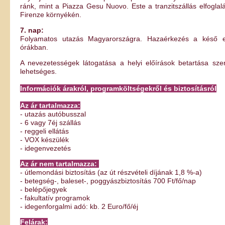
ránk, mint a Piazza Gesu Nuovo. Este a tranzitszállás elfoglal
Firenze környékén.
7. nap:
Folyamatos utazás Magyarországra. Hazaérkezés a késő e
órákban.
A nevezetességek látogatása a helyi előírások betartása szer
lehetséges.
Információk árakról, programköltségekről és biztosításról
Az ár tartalmazza:
- utazás autóbusszal
- 6 vagy 7éj szállás
- reggeli ellátás
- VOX készülék
- idegenvezetés
Az ár nem tartalmazza:
- útlemondási biztosítás (az út részvételi díjának 1,8 %-a)
- betegség-, baleset-, poggyászbiztosítás 700 Ft/fő/nap
- belépőjegyek
- fakultatív programok
- idegenforgalmi adó: kb. 2 Euro/fő/éj
Felárak: