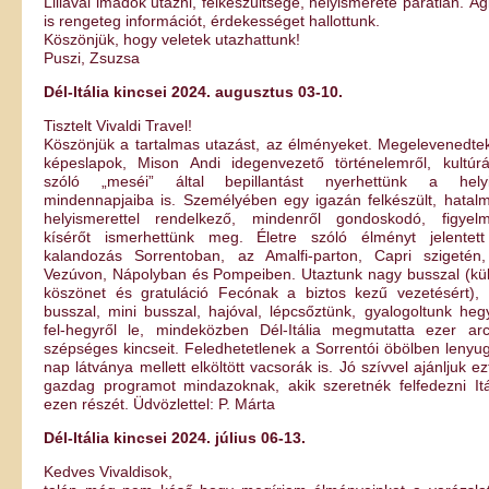
Lillával imádok utazni, felkészültsége, helyismerete páratlan. Ági
is rengeteg információt, érdekességet hallottunk.
Köszönjük, hogy veletek utazhattunk!
Puszi, Zsuzsa
Dél-Itália kincsei 2024. augusztus 03-10.
Tisztelt Vivaldi Travel!
Köszönjük a tartalmas utazást, az élményeket. Megelevenedte
képeslapok, Mison Andi idegenvezető történelemről, kultúrá
szóló „meséi” által bepillantást nyerhettünk a hely
mindennapjaiba is. Személyében egy igazán felkészült, hatal
helyismerettel rendelkező, mindenről gondoskodó, figyel
kísérőt ismerhettünk meg. Életre szóló élményt jelentet
kalandozás Sorrentoban, az Amalfi-parton, Capri szigetén
Vezúvon, Nápolyban és Pompeiben. Utaztunk nagy busszal (kü
köszönet és gratuláció Fecónak a biztos kezű vezetésért), 
busszal, mini busszal, hajóval, lépcsőztünk, gyalogoltunk heg
fel-hegyről le, mindeközben Dél-Itália megmutatta ezer arc
szépséges kincseit. Feledhetetlenek a Sorrentói öbölben lenyu
nap látványa mellett elköltött vacsorák is. Jó szívvel ajánljuk ez
gazdag programot mindazoknak, akik szeretnék felfedezni Itá
ezen részét. Üdvözlettel: P. Márta
Dél-Itália kincsei 2024. július 06-13.
Kedves Vivaldisok,