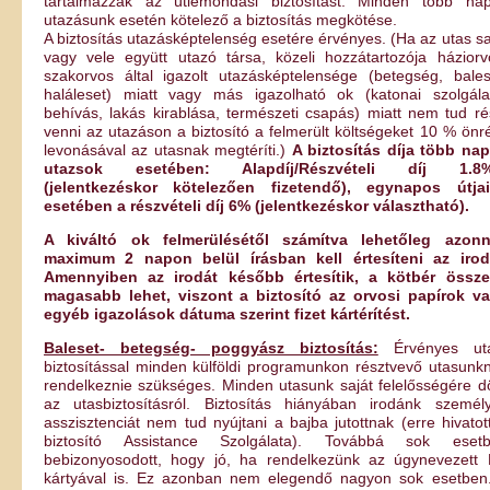
tartalmazzák az útlemondási biztosítást. Minden több na
utazásunk esetén kötelező a biztosítás megkötése.
A biztosítás utazásképtelenség esetére érvényes. (Ha az utas sa
vagy vele együtt utazó társa, közeli hozzátartozója háziorv
szakorvos által igazolt utazásképtelensége (betegség, bales
haláleset) miatt vagy más igazolható ok (katonai szolgála
behívás, lakás kirablása, természeti csapás) miatt nem tud ré
venni az utazáson a biztosító a felmerült költségeket 10 % önr
levonásával az utasnak megtéríti.)
A biztosítás díja több na
utazsok esetében: Alapdíj/Részvételi díj 1.8%
(jelentkezéskor kötelezően fizetendő), egynapos útja
esetében a részvételi díj 6% (jelentkezéskor választható).
A kiváltó ok felmerülésétől számítva lehetőleg azonn
maximum 2 napon belül írásban kell értesíteni az irod
Amennyiben az irodát később értesítik, a kötbér össz
magasabb lehet, viszont a biztosító az orvosi papírok v
egyéb igazolások dátuma szerint fizet kártérítést.
Baleset- betegség- poggyász biztosítás:
Érvényes uta
biztosítással minden külföldi programunkon résztvevő utasunk
rendelkeznie szükséges. Minden utasunk saját felelősségére d
az utasbiztosításról. Biztosítás hiányában irodánk személ
asszisztenciát nem tud nyújtani a bajba jutottnak (erre hivatot
biztosító Assistance Szolgálata). Továbbá sok eset
bebizonyosodott, hogy jó, ha rendelkezünk az úgynevezett
kártyával is. Ez azonban nem elegendő nagyon sok esetben