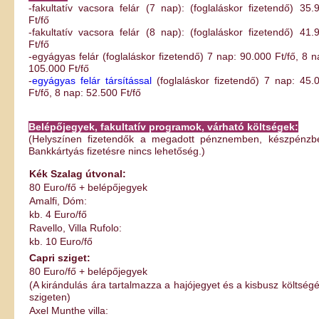
-fakultatív vacsora felár (7 nap): (foglaláskor fizetendő) 35.
Ft/fő
-fakultatív vacsora felár (8 nap): (foglaláskor fizetendő) 41.
Ft/fő
-egyágyas felár (foglaláskor fizetendő) 7 nap: 90.000 Ft/fő, 8 n
105.000 Ft/fő
-
egyágyas felár társítással
(foglaláskor fizetendő) 7 nap: 45.
Ft/fő, 8 nap: 52.500 Ft/fő
Belépőjegyek, fakultatív programok, várható költségek:
(Helyszínen fizetendők a megadott pénznemben, készpénzb
Bankkártyás fizetésre nincs lehetőség.)
Kék Szalag útvonal:
80 Euro/fő + belépőjegyek
Amalfi, Dóm:
kb. 4 Euro/fő
Ravello, Villa Rufolo:
kb. 10 Euro/fő
Capri sziget:
80 Euro/fő + belépőjegyek
(A kirándulás ára tartalmazza a hajójegyet és a kisbusz költségé
szigeten)
Axel Munthe villa: