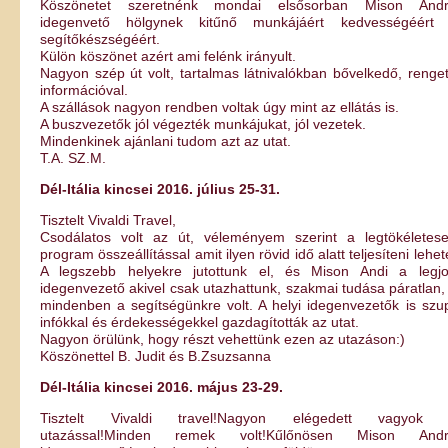
Köszönetet szeretnénk mondai elsősorban Mison And
idegenvető hölgynek kitűnő munkájáért kedvességéért
segítőkészségéért.
Külön köszönet azért ami felénk irányult.
Nagyon szép út volt, tartalmas látnivalókban bővelkedő, renge
információval.
A szállások nagyon rendben voltak úgy mint az ellátás is.
A buszvezetők jól végezték munkájukat, jól vezetek.
Mindenkinek ajánlani tudom azt az utat.
T.A. SZ.M.
Dél-Itália kincsei 2016. július 25-31.
Tisztelt Vivaldi Travel,
Csodálatos volt az út, véleményem szerint a legtökéletes
program összeállítással amit ilyen rövid idő alatt teljesíteni lehete
A legszebb helyekre jutottunk el, és Mison Andi a legj
idegenvezető akivel csak utazhattunk, szakmai tudása páratlan,
mindenben a segítségünkre volt. A helyi idegenvezetők is szu
infókkal és érdekességekkel gazdagították az utat.
Nagyon örülünk, hogy részt vehettünk ezen az utazáson:)
Köszönettel B. Judit és B.Zsuzsanna
Dél-Itália kincsei 2016. május 23-29.
Tisztelt Vivaldi travel!Nagyon elégedett vagyok 
utazással!Minden remek volt!Kűlőnösen Mison Andr