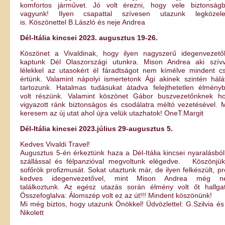
komfortos járművet. Jó volt érezni, hogy vele biztonság
vagyunk! Ilyen csapattal szívesen utazunk legközel
is. Köszönettel B.László és neje Andrea
Dél-Itália kincsei 2023. augusztus 19-26.
Köszönet a Vivaldinak, hogy ilyen nagyszerű idegenvezető
kaptunk Dél Olaszországi utunkra. Mison Andrea aki szívv
lélekkel az utasokért él fáradtságot nem kímélve mindent c
értünk. Valamint nápolyi ismertetonk Ági akinek szintén hálá
tartozunk. Hatalmas tudásukat átadva felejthetetlen élmény
volt részünk. Valamint köszönet Gábor buszvezetőnknek h
vigyazott ránk biztonságos és csodálatra méltó vezetésével. 
keresem az új utat ahol újra velük utazhatok! OneT.Margit
Dél-Itália kincsei 2023.július 29-augusztus 5.
Kedves Vivaldi Travel!
Augusztus 5-én érkeztünk haza a Dél-Itália kincsei nyaralásból
szállással és félpanzióval megvoltunk elégedve. Köszönjü
sofőrök profizmusát. Sokat utaztunk már, de ilyen felkészült, pro
kedves idegenvezetővel, mint Mison Andrea még n
találkoztunk. Az egész utazás során élmény volt őt hallgat
Összefoglalva: Álomszép volt ez az út!!! Mindent köszönünk!
Mi még biztos, hogy utazunk Önökkel! Üdvözlettel: G.Szilvia és
Nikolett