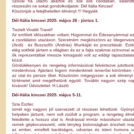
Szóval ha utazni akartok és sok sok csodában, kaland
részesülni ne sokat gondolkodjatok: Dél Itália Kincsei!
Köszönjük a felejthetetlen élményt !!! Hegyiék
Dél-Itália kincsei 2025. május 26 - június 1.
Tisztelt Vivaldi Travel!
Az említett időszakban voltam Húgommal és Édesanyámmal e
a csodálatos utazáson. Szeretném megköszönni az Idegenvez
(Andi) és Buszsofőr (András) Munkáját és precizitását. Ezid
elég sokfelé jártam a világban és az a fajta szakmai színvonal a
ők reprezentáltak messze kimagasló volt az eddigi tapasztalat
közül.
Gördülékenyen és rengeteg információval felvértezve jutottunk
mindenhova. Ajánlani fogom mindenkinek ismerősi körömben 
az utat és persze őket. Köszönöm mégegyszer a sok élményt
történetet amit megélhetünk együtt. További nagyon szép na
kívánok! Üdvözlettel: H.László
Dél-Itália kincsei 2025. május 5-11.
Szia Eszter,
ismét egy nagyon jól szervezett út részesei lehettünk. Gyöny
helyeken jártunk, nem volt zsúfolt a program, a rengeteg élm
feledtette a hosszú utat is. Andrással immár másodszor utazt
remek gépkocsivezető, vele tényleg biztonságban érezheti ma
az ember, emellett barátságos, udvarias és isteni humora v