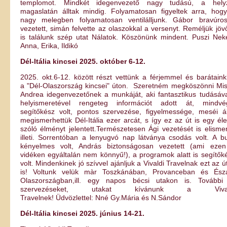
templomot. Mindkét idegenvezető nagy tudású, a hely
magaslatán álltak mindig. Folyamatosan figyeltek arra, hog
nagy melegben folyamatosan ventilálljunk. Gábor bravúro
vezetett, simán felvette az olaszokkal a versenyt. Reméljük jöv
is találunk szép utat Nálatok. Köszönünk mindent. Puszi Nek
Anna, Erika, Ildikó
Dél-Itália kincsei 2025. október 6-12.
2025. okt.6-12. között részt vettünk a férjemmel és barátaink
a "Dél-Olaszország kincsei" úton. Szeretném megköszönni Mi
Andrea idegenvezetőnek a munkáját, aki fantasztikus tudásáva
helyismeretével rengeteg információt adott át, mindvé
segítőkész volt, pontos szervezése, figyelmessége, meséi ál
megismerhettük Dél-Itália ezer arcát, s így ez az út is egy éle
szóló élményt jelentett.Természetesen Ági vezetését is elisme
illeti. Sorrentóban a lenyugvó nap látványa csodás volt. A b
kényelmes volt, András biztonságosan vezetett (ami eze
vidéken egyáltalán nem könnyű!), a programok alatt is segítők
volt. Mindenkinek jó szívvel ajánljuk a Vivaldi Travelnak ezt az út
is! Voltunk velük màr Toszkánában, Provanceban és Ész
Olaszországban,ill. egy napos bécsi utakon is. További
szervezéseket, utakat kívánunk a Vival
Travelnek! Üdvözlettel: Nné Gy.Mária és N.Sándor
Dél-Itália kincsei 2025. június 14-21.