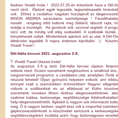
Kedves Vivaldi Iroda ! 2022.07.25-én érkeztünk haza a Dél-Itá
nevű útról. Életünk egyik legszebb, legtartalmasabb kirándul
volt. Ehhez a csodához nagyban hozzájárult az idegenvezet
MISON ANDREA varázslatos személyisége ! Fáradthatatla
mesélt , rengeteg infót tudtunk meg Itáliáról, látszott rajta, h
imádja a munkáját. Ha gondunk volt, azonnal segített. A prog
sűrű volt, de mindig volt elég szabadidő. A szállodák tiszták,
kényelmesek voltak. Mindenkinek ajánlom ezt az utat. A Dél-Ol
életérzést legalább 8 napra érdemes kipróbálni :-) Köszön
Vivaldi Travel !
Dél-Itália kincsei 2021. augusztus 2-9.
T. Vivaldi Travel Utazási Iroda!
Az augusztus 2-9.-g tartó Dél-Itália kincsei útjukon férjem
vettünk részt. Ezúton szeretnénk megköszönni a rendkívül dús, 
megszervezett programot, a csodálatos utat, amelyben Önök ál
részünk lehetett! Olyan gyönyörű helyeken voltunk, ami többs
könnyet csalt a szeműnkben örömünkben! Nagyon elégedet
voltunk a szállásokkal és az ellátással is! Külön köszöne
szeretnénk mondani Mison Andrea idegenvezetőnknek, aki
szakmai tudása, kedvessége, segítőkészsége felülmúlhatatlan
helyi idegenvezetőnktől, Ágikától is nagyon sok információt tudt
meg, Ő is nagyon kedves, segítő kész volt a csoporttal szemben
gépkocsivezetőinknek is köszönettel tartozunk a kedvességüké
segítőkészségükért, továbbá azért, hogy biztonságosan vezette