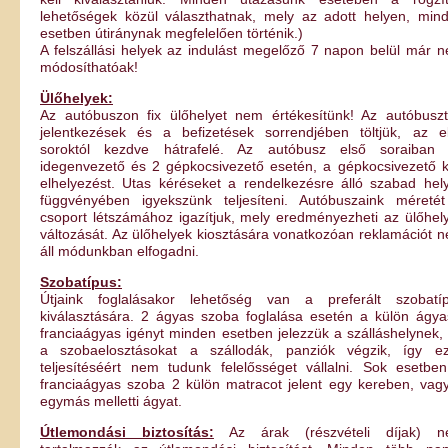
lehetőségek közül választhatnak, mely az adott helyen, min
esetben útiránynak megfelelően történik.)
A felszállási helyek az indulást megelőző 7 napon belül már 
módosíthatóak!
Ülőhelyek:
Az autóbuszon fix ülőhelyet nem értékesítünk! Az autóbusz
jelentkezések és a befizetések sorrendjében töltjük, az e
soroktól kezdve hátrafelé. Az autóbusz első soraiban
idegenvezető és 2 gépkocsivezető esetén, a gépkocsivezető 
elhelyezést. Utas kéréseket a rendelkezésre álló szabad hel
függvényében igyekszünk teljesíteni. Autóbuszaink méreté
csoport létszámához igazítjuk, mely eredményezheti az ülőhel
változását. Az ülőhelyek kiosztására vonatkozóan reklamációt 
áll módunkban elfogadni.
Szobatípus:
Útjaink foglalásakor lehetőség van a preferált szobatí
kiválasztására. 2 ágyas szoba foglalása esetén a külön ágya
franciaágyas igényt minden esetben jelezzük a szálláshelynek,
a szobaelosztásokat a szállodák, panziók végzik, így e
teljesítéséért nem tudunk felelősséget vállalni. Sok esetbe
franciaágyas szoba 2 külön matracot jelent egy kereben, vag
egymás melletti ágyat.
Útlemondási biztosítás:
Az árak (részvételi díjak) n