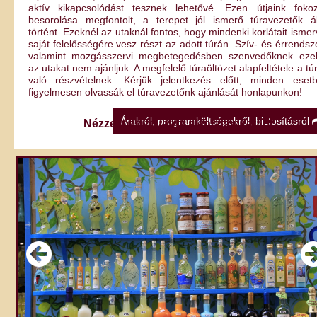
aktív kikapcsolódást tesznek lehetővé. Ezen útjaink fokoz
besorolása megfontolt, a terepet jól ismerő túravezetők ál
történt. Ezeknél az utaknál fontos, hogy mindenki korlátait ismer
saját felelősségére vesz részt az adott túrán. Szív- és érrendsze
valamint mozgásszervi megbetegedésben szenvedőknek eze
az utakat nem ajánljuk. A megfelelő túraöltözet alapfeltétele a tú
való részvételnek. Kérjük jelentkezés előtt, minden eset
figyelmesen olvassák el túravezetőnk ajánlását honlapunkon!
Árakról, programköltségekről, biztosításról
Nézze meg további ajánlatainkat!