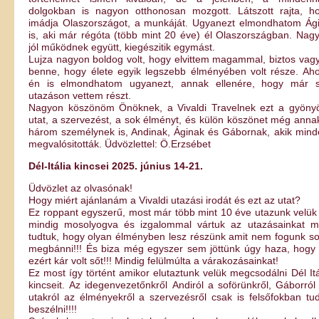
dolgokban is nagyon otthonosan mozgott. Látszott rajta, h
imádja Olaszországot, a munkáját. Ugyanezt elmondhatom Ági
is, aki már régóta (több mint 20 éve) él Olaszországban. Nag
jól működnek együtt, kiegészitik egymást.
Lujza nagyon boldog volt, hogy elvittem magammal, biztos vag
benne, hogy élete egyik legszebb élményében volt része. Ah
én is elmondhatom ugyanezt, annak ellenére, hogy már 
utazáson vettem részt.
Nagyon köszönöm Önöknek, a Vivaldi Travelnek ezt a gyöny
utat, a szervezést, a sok élményt, és külön köszönet még anna
három személynek is, Andinak, Áginak és Gábornak, akik mind
megvalósitották. Üdvözlettel: Ö.Erzsébet
Dél-Itália kincsei 2025. június 14-21.
Üdvözlet az olvasónak!
Hogy miért ajánlanám a Vivaldi utazási irodát és ezt az utat?
Ez roppant egyszerű, most már több mint 10 éve utazunk velük
mindig mosolyogva és izgalommal vártuk az utazásainkat m
tudtuk, hogy olyan élményben lesz részünk amit nem fogunk s
megbánni!!! És biza még egyszer sem jöttünk úgy haza, hogy
ezért kár volt sőt!!! Mindig felülmúlta a várakozásainkat!
Ez most így történt amikor elutaztunk velük megcsodálni Dél Itá
kincseit. Az idegenvezetőnkről Andiról a soförünkről, Gáborról
utakról az élményekről a szervezésről csak is felsőfokban tu
beszélni!!!!