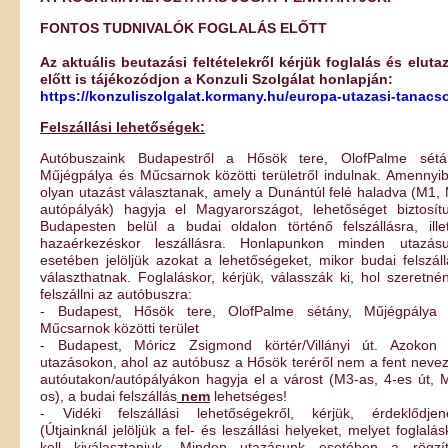
FONTOS TUDNIVALÓK FOGLALÁS ELŐTT
Az aktuális beutazási feltételekről kérjük foglalás és eluta
előtt is tájékozódjon a Konzuli Szolgálat honlapján:
https://konzuliszolgalat.kormany.hu/europa-utazasi-tanacs
Felszállási lehetőségek:
Autóbuszaink Budapestről a Hősök tere, OlofPalme sétá
Műjégpálya és Műcsarnok közötti területről indulnak. Amennyi
olyan utazást választanak, amely a Dunántúl felé haladva (M1,
autópályák) hagyja el Magyarországot, lehetőséget biztosít
Budapesten belül a budai oldalon történő felszállásra, ille
hazaérkezéskor leszállásra. Honlapunkon minden utazás
esetében jelöljük azokat a lehetőségeket, mikor budai felszáll
választhatnak. Foglaláskor, kérjük, válasszák ki, hol szeretné
felszállni az autóbuszra:
- Budapest, Hősök tere, OlofPalme sétány, Műjégpálya
Műcsarnok közötti terület
- Budapest, Móricz Zsigmond körtér/Villányi út. Azokon
utazásokon, ahol az autóbusz a Hősök teréről nem a fent nevez
autóutakon/autópályákon hagyja el a várost (M3-as, 4-es út, 
os), a budai felszállás
nem
lehetséges!
- Vidéki felszállási lehetőségekről, kérjük, érdeklődjen
(Útjainknál jelöljük a fel- és leszállási helyeket, melyet foglalás
kell kiválasztaniuk. Minden utazásunk esetében a rögzít