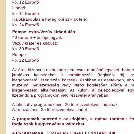
kb. 12 Euro/fő
Libegő:
kb. 14 Euro/fő
Hajókirándulás a Faraglioni sziklák felé:
kb. 24 Euro/fő
Pompei extra-Vezúv kirándulás:
40 Euro/fő + belépőjegyek
Vezúv kráter és kisbusz:
kb. 30 Euro/fő
Pompei:
kb. 22 Euro/fő
Az árak bizonyos esetekben nem csak a belépőjegyeket, hane
járulékos költségeket is tartalmazzák (foglalási díj, he
idegenvezető, szervezési költség). Azokban az esetekben, aho
múzeum, nevezetesség vagy város kötelezően előírja a he
idegenvezető alkalmazását, az külön, a belépőjeggyel egy
fizetendő a programokon való részvétel arányában.
A fakultatív programok min. 20 fő részvételével indulnak.
Az utazás min. 35 fő részvételével indul.
A programok sorrendje az időjárás, a nyitva tartások é
foglalások függvényében változhat.
A PROGRAMVÁLTOZTATÁS JOGÁT FENNTARTJUK.