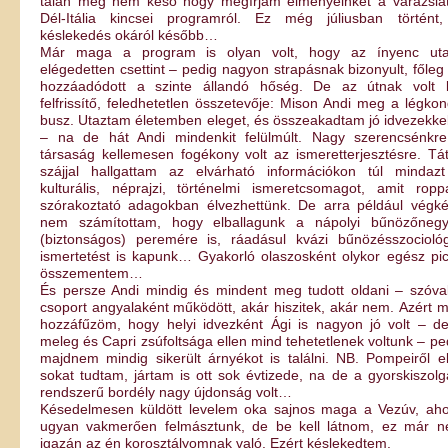
talán még nem késő hogy megírjam élményeinket a varázsla
Dél-Itália kincsei programról. Ez még júliusban történt
késlekedés okáról később…
Már maga a program is olyan volt, hogy az ínyenc ut
elégedetten csettint – pedig nagyon strapásnak bizonyult, főleg
hozzáadódott a szinte állandó hőség. De az útnak volt 
felfrissítő, feledhetetlen összetevője: Mison Andi meg a légkon
busz. Utaztam életemben eleget, és összeakadtam jó idvezekkel
– na de hát Andi mindenkit felülmúlt. Nagy szerencsénkr
társaság kellemesen fogékony volt az ismeretterjesztésre. Tát
szájjal hallgattam az elvárható információkon túl mindaz
kulturális, néprajzi, történelmi ismeretcsomagot, amit ropp
szórakoztató adagokban élvezhettünk. De arra például végk
nem számítottam, hogy elballagunk a nápolyi bűnözőneg
(biztonságos) peremére is, ráadásul kvázi bűnözésszociológ
ismertetést is kapunk… Gyakorló olaszosként olykor egész pic
összementem…
És persze Andi mindig és mindent meg tudott oldani – szóva
csoport angyalaként működött, akár hiszitek, akár nem. Azért 
hozzáfűzöm, hogy helyi idvezként Ági is nagyon jó volt – d
meleg és Capri zsúfoltsága ellen mind tehetetlenek voltunk – pe
majdnem mindig sikerült árnyékot is találni. NB. Pompeiről e
sokat tudtam, jártam is ott sok évtizede, na de a gyorskiszolg
rendszerű bordély nagy újdonság volt…
Késedelmesen küldött levelem oka sajnos maga a Vezúv, ah
ugyan vakmerően felmásztunk, de be kell látnom, ez már 
igazán az én korosztályomnak való. Ezért késlekedtem.