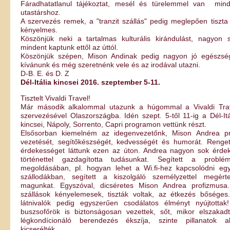
Fáradhatatlanul tájékoztat, mesél és türelemmel van min
utastárshoz.
A szervezés remek, a "tranzit szállás" pedig meglepően tiszta
kényelmes.
Köszönjük neki a tartalmas kulturális kirándulást, nagyon 
mindent kaptunk ettől az úttól.
Köszönjük szépen, Mison Andinak pedig nagyon jó egészsé
kívánunk és még szeretnénk vele és az irodával utazni.
D-B. E. és D. Z
Dél-Itália kincsei 2016. szeptember 5-11.
Tisztelt Vivaldi Travel!
Már második alkalommal utazunk a húgommal a Vivaldi Tra
szervezésével Olaszországba. Idén szept. 5-től 11-ig a Dél-Itá
kincsei, Nápoly, Sorrento, Capri programon vettünk részt.
Elsősorban kiemelném az idegenvezetőnk, Mison Andrea pr
vezetését, segítőkészségét, kedvességét és humorát. Renge
érdekességet láttunk ezen az úton. Andrea nagyon sok érde
történettel gazdagította tudásunkat. Segített a problé
megoldásában, pl. hogyan lehet a Wi.fi-hez kapcsolódni eg
szállodákban, segített a kiszolgáló személyzettel megérte
magunkat. Egyszóval, dicséretes Mison Andrea profizmusa
szállások kényelemesek, tiszták voltak, az étkezés bőséges
látnivalók pedig egyszerűen csodálatos élményt nyújtottak
buszsofőrök is biztonságosan vezettek, sőt, mikor elszakad
légkondícionáló berendezés ékszíja, szinte pillanatok al
kicserélték.