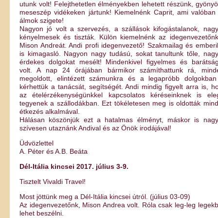
utunk volt! Felejthetetlen élményekben lehetett részünk, gyönyö
meseszép vidékeken jártunk! Kiemelnénk Caprit, ami valóban
álmok szigete!
Nagyon jó volt a szervezés, a szállások kifogástalanok, nag
kényelmesek és tiszták. Külön kiemelnénk az idegenvezetőnk
Mison Andreát. Andi profi idegenvezető! Szakmailag és emberi
is kimagasló. Nagyon nagy tudású, sokat tanultunk tőle, nag
érdekes dolgokat mesélt! Mindenkivel figyelmes és barátsá
volt. A nap 24 órájában bármikor számíthattunk rá, mind
megoldott, elintézett számunkra és a legapróbb dolgokban
kérhettük a tanácsát, segítségét. Andi mindig figyelt arra is, h
az ételérzékenységünkkel kapcsolatos kéréseinknek is ele
tegyenek a szállodákban. Ezt tökéletesen meg is oldották min
étkezés alkalmával.
Hálásan köszönjük ezt a hatalmas élményt, máskor is nag
szívesen utaznánk Andival és az Önök irodájával!
Üdvözlettel
A. Péter és A.B. Beáta
Dél-Itália kincsei 2017. július 3-9.
Tisztelt Vivaldi Travel!
Most jöttünk meg a Dél-Itália kincsei útról. (július 03-09)
Az idegenvezetőnk, Mison Andrea volt. Róla csak leg-leg legek
lehet beszélni.