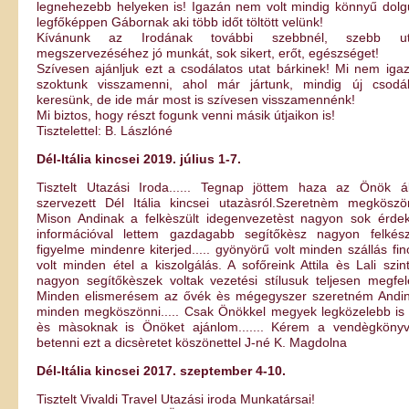
legnehezebb helyeken is! Igazán nem volt mindig könnyű dolg
legfőképpen Gábornak aki több időt töltött velünk!
Kívánunk az Irodának további szebbnél, szebb ut
megszervezéséhez jó munkát, sok sikert, erőt, egészséget!
Szívesen ajánljuk ezt a csodálatos utat bárkinek! Mi nem iga
szoktunk visszamenni, ahol már jártunk, mindig új csodá
keresünk, de ide már most is szívesen visszamennénk!
Mi biztos, hogy részt fogunk venni másik útjaikon is!
Tisztelettel: B. Lászlóné
Dél-Itália kincsei 2019. július 1-7.
Tisztelt Utazási Iroda...... Tegnap jöttem haza az Önök ál
szervezett Dél Itália kincsei utazàsról.Szeretnèm megköszö
Mison Andinak a felkèszült idegenvezetèst nagyon sok érde
információval lettem gazdagabb segítőkèsz nagyon felkész
figyelme mindenre kiterjed..... gyönyörű volt minden szállás fi
volt minden étel a kiszolgálás. A sofőreink Attila ès Lali szin
nagyon segítőkèszek voltak vezetési stílusuk teljesen megfele
Minden elismerésem az ővék ès mégegyszer szeretném Andi
minden megköszönni..... Csak Önökkel megyek legközelebb is .
ès màsoknak is Önöket ajánlom....... Kérem a vendègköny
betenni ezt a dicsèretet köszönettel J-né K. Magdolna
Dél-Itália kincsei 2017. szeptember 4-10.
Tisztelt Vivaldi Travel Utazási iroda Munkatársai!