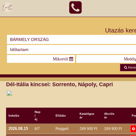
Utazás ker
Kere
Dél-Itália kincsei: Sorrento, Nápoly, Capri
Nap
Katalógus
Akciós
Indulás
/
Ellátás
Fo
ár
ár
éj
2026.08.15
8/7
Reggeli
289 900 Ft
269 900 Ft