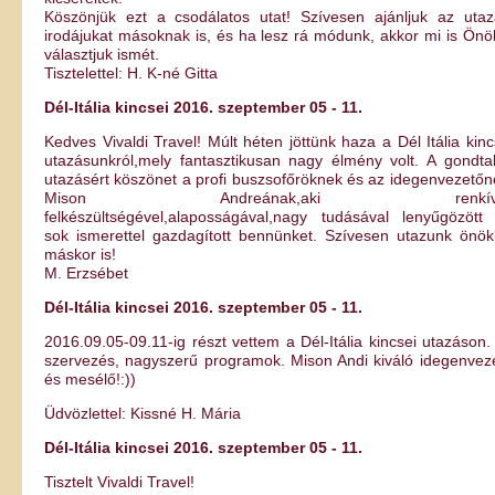
Köszönjük ezt a csodálatos utat! Szívesen ajánljuk az utaz
irodájukat másoknak is, és ha lesz rá módunk, akkor mi is Önö
választjuk ismét.
Tisztelettel: H. K-né Gitta
Dél-Itália kincsei 2016. szeptember 05 - 11.
Kedves Vivaldi Travel! Múlt héten jöttünk haza a Dél Itália kinc
utazásunkról,mely fantasztikusan nagy élmény volt. A gondta
utazásért köszönet a profi buszsofőröknek és az idegenvezetőn
Mison Andreának,aki renkívü
felkészültségével,alaposságával,nagy tudásával lenyűgözött
sok ismerettel gazdagított bennünket. Szívesen utazunk önök
máskor is!
M. Erzsébet
Dél-Itália kincsei 2016. szeptember 05 - 11.
2016.09.05-09.11-ig részt vettem a Dél-Itália kincsei utazáson.
szervezés, nagyszerű programok. Mison Andi kiváló idegenvez
és mesélő!:))
Üdvözlettel: Kissné H. Mária
Dél-Itália kincsei 2016. szeptember 05 - 11.
Tisztelt Vivaldi Travel!