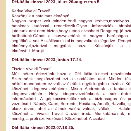
Dél-Itália kincsei 2023.július 29-augusztus 5.
Kedve Vivaldi Travel!
Köszönjük a hatalmas élményt!
Nagyon szuper volt minden,Andi nagyon kedves,mosolygós
hatalmas tudással rendelkezik.Olyan információk birtok
jutottunk ami nem biztos,hogy utána olvasható.Rengeteg jó szto
hallhattunk.Gábor a buszvezetőnk is nagyon barátságos
segítőkész volt.A szállásainkkal is megvoltunk elégedve. Renge
élménnyel,sztorival megyünk haza. Köszönjük a s
élményt! L.Margit
Dél-Itália kincsei 2023.június 17-24.
Tisztelt Vivaldi Travel!
Múlt héten érkeztünk haza a Dél Itália kincsei utazásunkr
Szeretnénk megköszönni ezt a csodálatos utat. Minden túl
nélkül mondhatom ez volt az életünk egyik legjobb utazása. Kü
köszönet idegenvezetőnknek Mison Andreának a fantaszti
idegenvezetésért. Helyi idegenvezetőnknek a sok érde
információért. A gépkocsivezetőinknek a biztonságos és pr
vezetésért. Nápoly, Capri, Sorrento, Positano
,
Amalfi, Ravello, ig
olasz érzés, ahol az álmok valóra válnak, váltak….. Hatal
köszönet a Vivaldi Travel Utazási iroda Munkatársainak, m
mindig, a profi szervezésért. Köszönettel: A.család
Dél-Itália kincsei 2022.07.18-25.