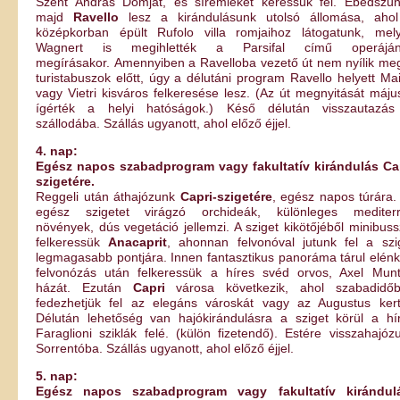
Szent András Dómját, és síremlékét keressük fel. Ebédszün
majd
Ravello
lesz a kirándulásunk utolsó állomása, aho
középkorban épült Rufolo villa romjaihoz látogatunk, mel
Wagnert is megihlették a Parsifal című operáján
megírásakor. Amennyiben a Ravelloba vezető út nem nyílik me
turistabuszok előtt, úgy a délutáni program Ravello helyett Mai
vagy Vietri kisváros felkeresése lesz. (Az út megnyitását máju
ígérték a helyi hatóságok.) Késő délután visszautazá
szállodába. Szállás ugyanott, ahol előző éjjel.
4. nap:
Egész napos szabadprogram vagy fakultatív kirándulás Ca
szigetére.
Reggeli után áthajózunk
Capri-szigetére
, egész napos túrára.
egész szigetet virágzó orchideák, különleges mediter
növények, dús vegetáció jellemzi. A sziget kikötőjéből minibuss
felkeressük
Anacaprit
, ahonnan felvonóval jutunk fel a szi
legmagasabb pontjára. Innen fantasztikus panoráma tárul elénk
felvonózás után felkeressük a híres svéd orvos, Axel Mun
házát. Ezután
Capri
városa következik, ahol szabadidő
fedezhetjük fel az elegáns városkát vagy az Augustus kert
Délután lehetőség van hajókirándulásra a sziget körül a hí
Faraglioni sziklák felé. (külön fizetendő). Estére visszahajóz
Sorrentóba. Szállás ugyanott, ahol előző éjjel.
5. nap:
Egész napos szabadprogram vagy fakultatív kirándul