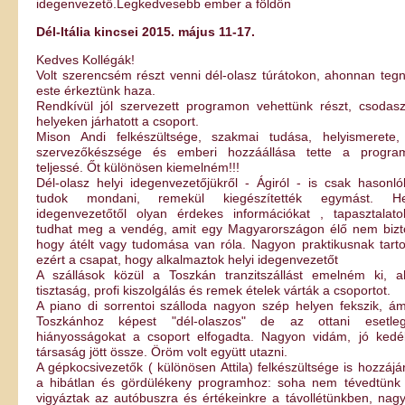
idegenvezető.Legkedvesebb ember a földön
Dél-Itália kincsei 2015. május 11-17.
Kedves Kollégák!
Volt szerencsém részt venni dél-olasz túrátokon, ahonnan teg
este érkeztünk haza.
Rendkívül jól szervezett programon vehettünk részt, csodas
helyeken járhatott a csoport.
Mison Andi felkészültsége, szakmai tudása, helyismerete,
szervezőkészsége és emberi hozzáállása tette a progra
teljessé. Őt különösen kiemelném!!!
Dél-olasz helyi idegenvezetőjükről - Ágiról - is csak hasonló
tudok mondani, remekül kiegészítették egymást. He
idegenvezetőtől olyan érdekes információkat , tapasztalato
tudhat meg a vendég, amit egy Magyarországon élő nem bizt
hogy átélt vagy tudomása van róla. Nagyon praktikusnak tarto
ezért a csapat, hogy alkalmaztok helyi idegenvezetőt
A szállások közül a Toszkán tranzitszállást emelném ki, a
tisztaság, profi kiszolgálás és remek ételek várták a csoportot.
A piano di sorrentoi szálloda nagyon szép helyen fekszik, á
Toszkánhoz képest "dél-olaszos" de az ottani esetle
hiányosságokat a csoport elfogadta. Nagyon vidám, jó kedé
társaság jött össze. Öröm volt együtt utazni.
A gépkocsivezetők ( különösen Attila) felkészültsége is hozzájár
a hibátlan és gördülékeny programhoz: soha nem tévedtünk 
vigyáztak az autóbuszra és értékeinkre a távollétünkben, nag