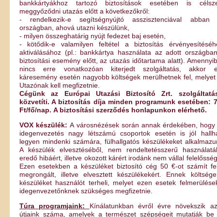
bankkártyákhoz tartozó biztosítások esetében is célsz
meggyőződni utazás előtt a következőkről:
- rendelkezik-e segítségnyújtó asszisztenciával abban
országban, ahová utazni készülünk,
- milyen összeghatárig nyújt fedezet baj esetén,
- kötődik-e valamilyen feltétel a biztosítás érvényesítéséh
aktiválásához (pl.: bankkártya használata az adott országba
biztosítási esemény előtt, az utazás időtartama alatt). Amennyi
nincs erre vonatkozóan kiterjedt szolgáltatás, akkor 
káresemény esetén nagyobb költségek merülhetnek fel, melyet
Utazónak kell megfizetnie.
Cégünk az Európai Utazási Biztosító Zrt. szolgáltatá
közvetíti. A biztosítás díja minden programunk esetében: 
Ft/fő/nap.
A biztosítási szerződés honlapunkon elérhető.
VOX készülék:
A városnézések során annak érdekében, hogy
idegenvezetés nagy létszámú csoportok esetén is jól hallh
legyen mindenki számára, fülhallgatós készülékeket alkalmazu
A készülék elvesztéséből, nem rendeltetésszerű használatá
eredő hibáért, illetve okozott kárért irodánk nem vállal felelősség
Ezen esetekben a készüléket biztosító cég 50 €-ot számít fe
megrongált, illetve elvesztett készülékekért. Ennek költség
készüléket használót terheli, melyet ezen esetek felmerülése
idegenvezetőnknek szükséges megfizetnie.
Túra programjaink:
Kínálatunkban évről évre növekszik a
útjaink száma, amelyek a természet szépségeit mutatják be