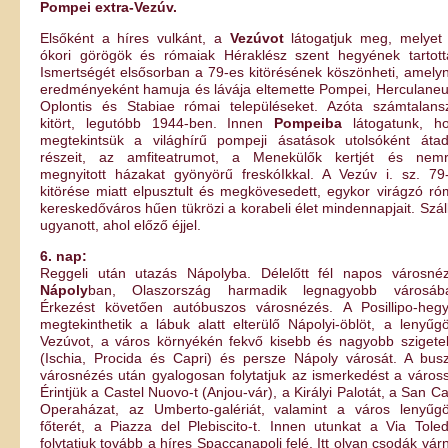
Pompei extra-Vezúv.
Elsőként a híres vulkánt, a
Vezúvot
látogatjuk meg, melyet
ókori görögök és rómaiak Héraklész szent hegyének tartott
Ismertségét elsősorban a 79-es kitörésének köszönheti, amely
eredményeként hamuja és lávája eltemette Pompei, Herculane
Oplontis és Stabiae római településeket. Azóta számtalans
kitört, legutóbb 1944-ben. Innen
Pompeiba
látogatunk, h
megtekintsük a világhírű pompeji ásatások utolsóként átad
részeit, az amfiteatrumot, a Menekülők kertjét és nem
megnyitott házakat gyönyörű freskóIkkal. A Vezúv i. sz. 79
kitörése miatt elpusztult és megkövesedett, egykor virágzó ró
kereskedőváros hűen tükrözi a korabeli élet mindennapjait. Szál
ugyanott, ahol előző éjjel.
6. nap:
Reggeli után utazás Nápolyba. Délelőtt fél napos városné
Nápoly
ban, Olaszország harmadik legnagyobb városáb
Érkezést követően autóbuszos városnézés. A Posillipo-hegy
megtekinthetik a lábuk alatt elterülő Nápolyi-öblöt, a lenyűg
Vezúvot, a város környékén fekvő kisebb és nagyobb szigete
(Ischia, Procida és Capri) és persze Nápoly városát. A bus
városnézés után gyalogosan folytatjuk az ismerkedést a váross
Érintjük a Castel Nuovo-t (Anjou-vár), a Királyi Palotát, a San Ca
Operaházat, az Umberto-galériát, valamint a város lenyűg
főterét, a Piazza del Plebiscito-t. Innen utunkat a Via Tole
folytatjuk tovább a híres Spaccanapoli felé. Itt olyan csodák vár